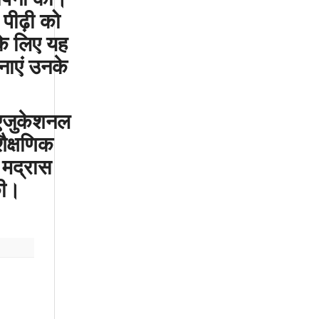
पीढ़ी
को
के
लिए
यह
नाएं
उनके
एजुकेशनल
शैक्षणिक
मद्रास
ी।