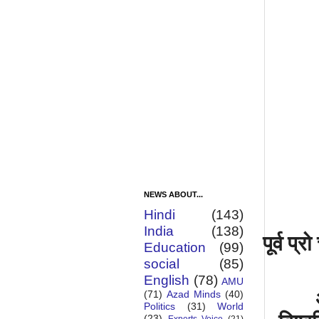
NEWS ABOUT...
Hindi
(143)
India
(138)
पूर्व
प्रो
Education
(99)
social
(85)
English
(78)
AMU
(71)
Azad Minds
(40)
Politics
(31)
World
(23)