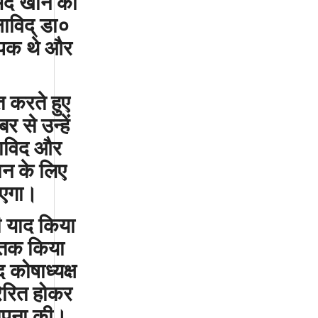
मद
खान
का
षाविद्
डा०
ापक
थे
और
त
करते
हुए
बर
से
उन्हें
षाविद
और
ान
के
लिए
एगा।
ी
याद
किया
ातक
किया
द
कोषाध्यक्ष
रेरित
होकर
ापना
की।