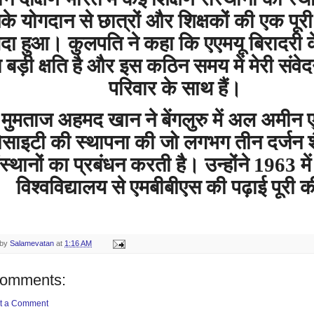
के
योगदान
से
छात्रों
और
शिक्षकों
की
एक
पूरी
दा
हुआ।
कुलपति
ने
कहा
कि
एएमयू
बिरादरी
त
बड़ी
क्षति
है
और
इस
कठिन
समय
में
मेरी
संवेद
परिवार
के
साथ
हैं।
मुमताज
अहमद
खान
ने
बेंगलुरु
में
अल
अमीन
ोसाइटी
की
स्थापना
की
जो
लगभग
तीन
दर्जन
स्थानों
का
प्रबंधन
करती
है।
उन्होंने
में
1963
विश्वविद्यालय
से
एमबीबीएस
की
पढ़ाई
पूरी
क
 by
Salamevatan
at
1:16 AM
comments:
t a Comment