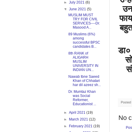
►
July 2021
(6)
उन
▼
June 2021
(5)
MUSLIM MUST
फाय
TRY FOR CIVIL
SERVICES----Dr.
बहु
Masood A...
89 Muslims (6%)
among
successful BPSC
candidates B...
डा०
8th RANK of
स
ALIGARH
MUSLIM
UNIVERSITY IN
सं
INDIAN UN...
Nawab Ibne Saeed
Khan of Chhatari
har dil azeez sh...
Dr. Mumtaz Khan
was Social
Reformer,
Posted
Educationist ...
►
April 2021
(19)
No 
►
March 2021
(12)
►
February 2021
(19)
Pos