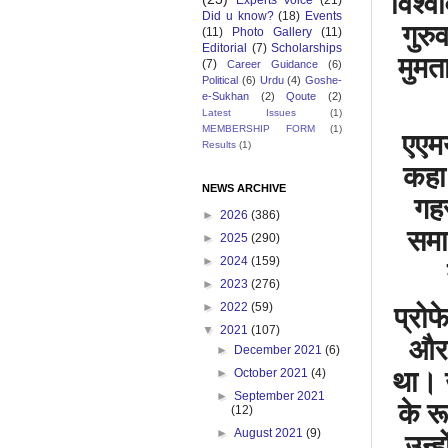
विश्व
Experts Voice
(21)
Did u know?
(18)
Events
गुरु
(11)
Photo Gallery
(11)
Editorial
(7)
Scholarships
मुमत
(7)
Career Guidance
(6)
Political
(6)
Urdu
(4)
Goshe-
e-Sukhan
(2)
Qoute
(2)
Latest Issues
(1)
MEMBERSHIP FORM
(1)
एएमय
Results
(1)
कहा
NEWS ARCHIVE
गह
►
2026
(386)
सम
►
2025
(290)
►
2024
(159)
►
2023
(276)
►
2022
(59)
प्रो
▼
2021
(107)
औ
►
December 2021
(6)
था।
►
October 2021
(4)
►
September 2021
के
र
(12)
►
August 2021
(9)
उन्हो