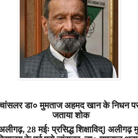
चांसलर
डा०
मुमताज
अहमद
खान
के
निधन
प
जताया
शोक
अलीगढ़
मईः
प्रसिद्ध
शिक्षाविद्
अलीगढ़
म
, 28
]