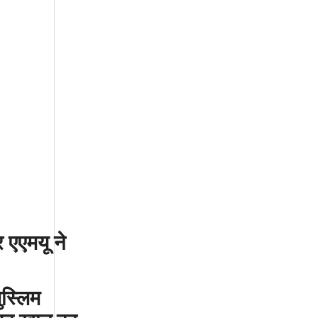
र
एएमयू
ने
ुस्लिम