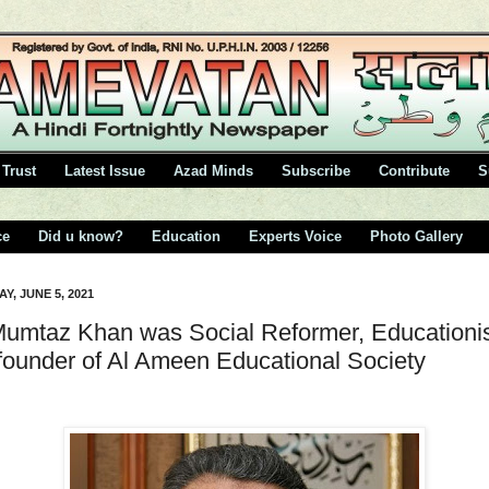
Trust
Latest Issue
Azad Minds
Subscribe
Contribute
S
ce
Did u know?
Education
Experts Voice
Photo Gallery
Y, JUNE 5, 2021
Mumtaz Khan was Social Reformer, Educationi
founder of Al Ameen Educational Society