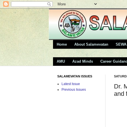
Home
About Salamevatan
SEWA 
AMU
Azad Minds
Career Guidan
SALAMEVATAN ISSUES
SATURDA
Latest Issue
Dr. 
Previous Issues
and 