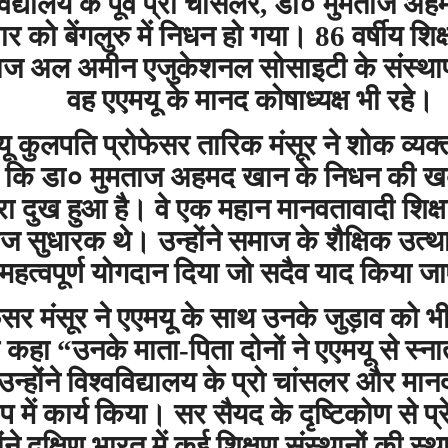
विद्यालय
के
पूर्व
प्रो
चांसलर
डा०
मुमताज
अह
,
वार
को
बेंगलुरु
में
निधन
हो
गया।
वर्षीय
शिक्
86
ाज
अल
अमीन
एजुकेशनल
सोसाइटी
के
संस्थ
वह
एएमयू
के
मानद
कोषाध्यक्ष
भी
रहे।
ू
कुलपति
प्रोफेसर
तारिक
मंसूर
ने
शोक
व्यक्
कि
डा०
मुमताज
अहमद
खान
के
निधन
की
ख
रा
दुख
हुआ
है।
वे
एक
महान
मानवतावादी
शिक्
ाज
सुधारक
थे।
उन्होंने
समाज
के
शैक्षिक
उत्थ
महत्वपूर्ण
योगदान
दिया
जो
सदैव
याद
किया
जा
फेसर
मंसूर
ने
एएमयू
के
साथ
उनके
जुड़ाव
को
भ
र
कहा
उनके
माता
पिता
दोनों
ने
एएमयू
से
स्न
“
-
उन्होंने
विश्वविद्यालय
के
प्रो
चांसलर
और
मान
ूप
में
कार्य
किया।
सर
सैयद
के
दृष्टिकोण
से
प्
ंने
दक्षिण
भारत
में
कई
शिक्षण
संस्थानों
की
स्थ