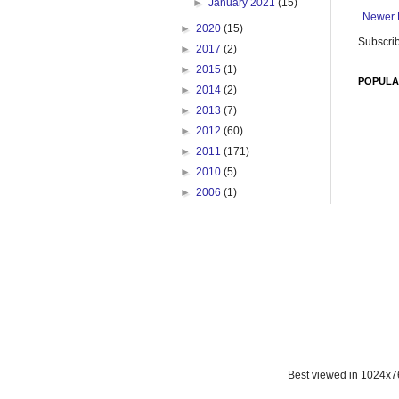
►
January 2021
(15)
Newer 
►
2020
(15)
Subscrib
►
2017
(2)
►
2015
(1)
POPULA
►
2014
(2)
►
2013
(7)
►
2012
(60)
►
2011
(171)
►
2010
(5)
►
2006
(1)
Best viewed in 1024x76