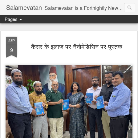
Salamevatan
Salamevatan is a Fortnightly Newspaper published from Aligarh, India. Established on 15th August, 2003, the Newspaper aims to provide quality News, Views, Articles, Essays, interviews and many other things which are beneficial to the Common people of India, making them aware and helping them in performing their day to day activities more efficiently and effectively.
Pages
SEP
कैंसर के इलाज पर नैनोमेडिसिन पर पुस्तक
9