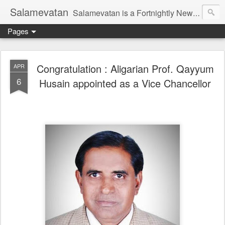
Salamevatan
Salamevatan is a Fortnightly Newspaper published from Aligarh, India. Established on 15th August, 2003, the Newspaper aims to provide quality News, Views, Articles, Essays, interviews and many other things which are beneficial to the Common people of India, making them aware and helping them in performing their day to day activities more efficiently and effectively.
Pages
Congratulation : Aligarian Prof. Qayyum
APR
6
Husain appointed as a Vice Chancellor