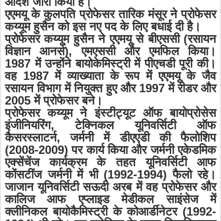
आदेश जारी किया है।
एएमयू के कुलपति प्रोफेसर तारिक मंसूर ने प्रोफेसर
कय्यूम हुसैन को इस नए पद के लिए बधाई दी है।
प्रोफेसर कय्यूम हुसैन ने एएमयू से बीएससी (रसायन
विज्ञान आनर्स)
,
एमएससी और एमफिल किया।
1987
में उन्होंने बायोकेमिस्ट्री में पीएचडी पूरी की।
वह
1987
में व्याख्याता के रूप में एएमयू के जैव
रसायन विभाग में नियुक्त हुए और
1997
में रीडर और
2005
में प्रोफेसर बने।
प्रोफेसर कय्यूम ने इंस्टीट्यूट ऑफ बायोप्रोसेस
इंजीनियरिंग
,
टेक्निकल यूनिवर्सिटी ऑफ
कैसरस्लाटर्न
,
जर्मनी में डीएएडी की फैलोशिप
(
2008-2009)
पर कार्य किया और जर्मनी एकेडमिक
एक्सेंचेंज कार्यक्रम के तहत यूनिवर्सिटी आफ
कोंसटींज जर्मनी में भी (
1992-1994)
फैलो रहे।
जाजान यूनिवर्सिटी सऊदी अरब में वह प्रोफेसर और
कालिज आफ एप्लाइड मेडीकल साइंसेज में
क्लीनिकल बायोकैमिस्ट्री के कोआर्डीनेटर (
1992-