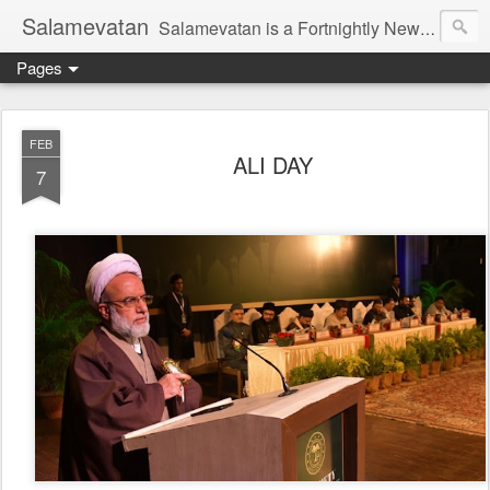
Salamevatan
Salamevatan is a Fortnightly Newspaper published from Aligarh, India. Established on 15th August, 2003, the Newspaper aims to provide quality News, Views, Articles, Essays, interviews and many other things which are beneficial to the Common people of India, making them aware and helping them in performing their day to day activities more efficiently and effectively.
Pages
FEB
ALI DAY
7