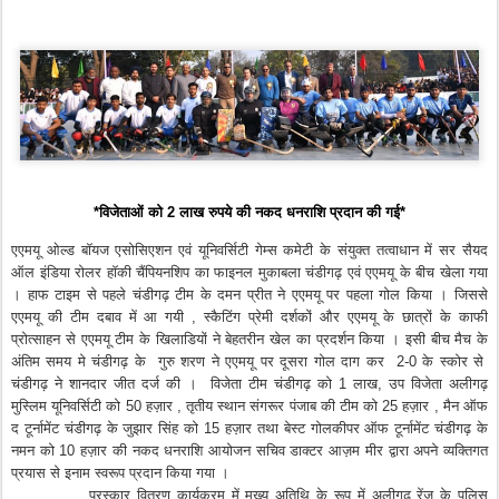
*
विजेताओं को 2 लाख रुपये की नकद धनराशि प्रदान की गई*
एएमयू ओल्ड बॉयज एसोसिएशन एवं यूनिवर्सिटी गेम्स कमेटी के संयुक्त तत्वाधान में सर सैयद
ऑल इंडिया रोलर हॉकी चैंपियनशिप का फाइनल मुकाबला चंडीगढ़ एवं एएमयू के बीच खेला गया
। हाफ टाइम से पहले चंडीगढ़ टीम के दमन प्रीत ने एएमयू पर पहला गोल किया । जिससे
एएमयू की टीम दबाव में आ गयी , स्कैटिंग प्रेमी दर्शकों और एएमयू के छात्रों के काफी
प्रोत्साहन से एएमयू टीम के खिलाडियों ने बेहतरीन खेल का प्रदर्शन किया । इसी बीच मैच के
अंतिम समय मे चंडीगढ़ के गुरु शरण ने एएमयू पर दूसरा गोल दाग कर 2-0 के स्कोर से
चंडीगढ़ ने शानदार जीत दर्ज की । विजेता टीम चंडीगढ़ को 1 लाख, उप विजेता अलीगढ़
मुस्लिम यूनिवर्सिटी को 50 हज़ार , तृतीय स्थान संगरूर पंजाब की टीम को 25 हज़ार , मैन ऑफ
द टूर्नामेंट चंडीगढ़ के जुझार सिंह को 15 हज़ार तथा बेस्ट गोलकीपर ऑफ टूर्नामेंट चंडीगढ़ के
नमन को 10 हज़ार की नकद धनराशि आयोजन सचिव डाक्टर आज़म मीर द्वारा अपने व्यक्तिगत
प्रयास से इनाम स्वरूप प्रदान किया गया ।
पुरस्कार वितरण कार्यक्रम में मुख्य अतिथि के रूप में अलीगढ़ रेंज के पुलिस