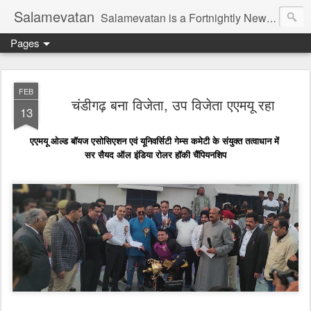
Salamevatan
Salamevatan is a Fortnightly Newspaper published from Aligarh, India. Established on 15th August, 2003, the Newspaper aims to provide quality News, Views, Articles, Essays, interviews and many other things which are beneficial to the Common people of India, making them aware and helping them in performing their day to day activities more efficiently and effectively.
Pages
FEB
चंडीगढ़ बना विजेता, उप विजेता एएमयू रहा
13
एएमयू ओल्ड बॉयज एसोसिएशन एवं यूनिवर्सिटी गेम्स कमेटी के संयुक्त तत्वाधान में
सर सैयद ऑल इंडिया रोलर हॉकी चैंपियनशिप