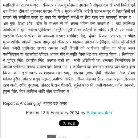
महानिरीक्षक सलभ माथुर , रजिस्ट्रार एएमयू मोहम्मद इमरान ने संयुक्त रूप से सभी विजेता एवं
उप विजेता टीम को पुरस्कार प्रदान किये । मुख्य अतिथि आईजी शलभ माथुर ने खिलाड़ियों एवं
छात्रों को संबोधित करते हुए कहा कि मैत्रीपूर्ण संबंधों के लिए खेल एक महत्वपूर्ण साधन है ।
अब युवा, शिक्षा और खेल के माध्यम से भी अपना भविष्य बना सकते हैं । यहां उपस्थित
अतिथियों में इसी सदस्य प्रोफेसर मोइनुद्दीन, यूपी रोलर स्पोर्ट्स के सचिव श्री जी एस राठौर,
राष्ट्रीय रोलर फेडरेशन के उपाध्यक्ष सरदार बलविंदर सिंह, कुँवर रिजवान उर रहमान सहित
मुख्य अतिथि आईजी सलभ माथुर एवं रजिस्ट्रार मोहम्मद इमरान आईपीएस, सचिव यूनिवर्सिटी
गेम्स कमेटी प्रोफेसर सय्यद अमजद अली रिजवी को आयोजन सचिव एवं ओल्ड ब्याज
एसोसिएशन के महासचिव डॉक्टर आजम मीर ने स्मृति चिन्ह भेंट कर स्वागत किया । निर्णायक
में भूपेंद्र सिंह ,हरप्रीत सिंह, कल्पेश गांधी रहे। सभी अतिथियों का धन्यवाद जिम्नेजियम के
अध्यक्ष प्रोफेसर मजहर अब्बास द्वारा किया गया । कार्यक्रम का संचालन मज़हर उल कमर द्वारा
किया गया । इस अवसर पर शाहबाज खान शब्बू , मोहम्मद मुख्तार ज़ैदी , तौफीक मलिक ,सैयद
माजिन हुसैन ,डॉक्टर मसूद अहमद ,काशिफ तारिक , सैयद मोहम्मद हैदर, रईस अहमद ,इरफान
रहम अली, रशीद मुस्तफा, डॉक्टर फैसल शेरवानी, सुहैल फारुकी ,अली अकबर, नदीम काजमी,
हुकुम सिंह, हैदर आकिल आदि लोग उपस्थित थे ।
Report & Ancoring by मज़हर उल कमर
Posted
13th February 2024
by
Salamevatan