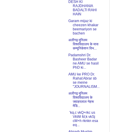
DESH KI
RAJDHANIA
BADALTI RAHI
HAIN
Garam mijaz ki
cheezen khakar
beemariyon se
bachen
अलीगढ़ मुस्लिम
विश्वविद्यालय के मास
कम्यूनिकेशन विभ...
Padamshri Dr.
Basheer Badar
ne AMU se hasil
PhD ki...
AMU ke PRO Dr.
Rahat Abrar sb
se meine
"JOURNALISM...
अलीगढ़ मुस्लिम
विश्वविद्यालय के
जवाहरलाल नेहरू
मेडि...
’kq,c vkQ+rkc us
VkWi fd;k vkSj
cM+h rknkn esa
eq...
Aligarh Muslim