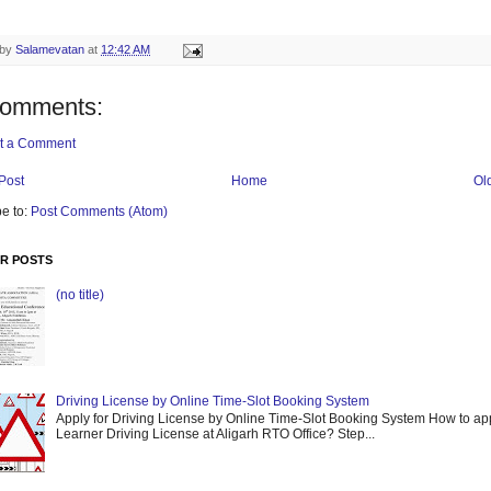
 by
Salamevatan
at
12:42 AM
comments:
t a Comment
Post
Home
Ol
e to:
Post Comments (Atom)
R POSTS
(no title)
Driving License by Online Time-Slot Booking System
Apply for Driving License by Online Time-Slot Booking System How to app
Learner Driving License at Aligarh RTO Office? Step...