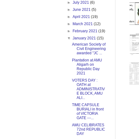
►
July 2021
(6)
►
June 2021
(5)
►
April 2021
(19)
►
March 2021
(12)
►
February 2021
(19)
▼
January 2021
(15)
American Society of
Civil Engineering
awarded "JC ...
Plantation at AMU
Aligarh on
Republic Day
2021
VOTERS DAY :
OATH at
ADMINISTRATIV
E BLOCK, AMU
ALI...
TIME CAPSULE
BURIALI in front
of VICTORIA
GATE ---...
AMU CELIBRATES
72nd REPUBLIC
DAY