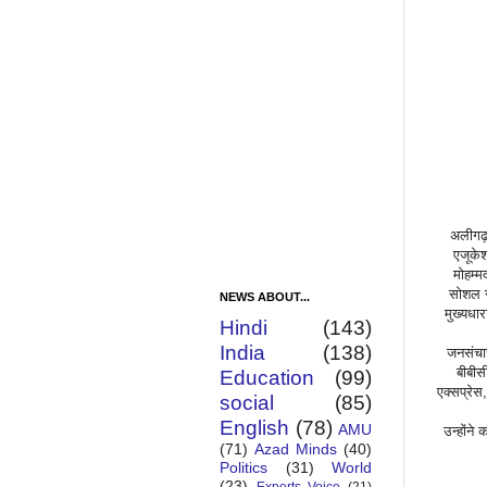
अलीगढ़,
एजूकेशन
मोहम्
सोशल स
NEWS ABOUT...
मुख्यधार
Hindi
(143)
India
(138)
जनसंचार
बीबीस
Education
(99)
एक्सप्रेस
social
(85)
English
(78)
AMU
उन्होंने
(71)
Azad Minds
(40)
Politics
(31)
World
(23)