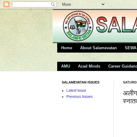
Home
About Salamevatan
SEWA 
AMU
Azad Minds
Career Guidan
SALAMEVATAN ISSUES
SATURDA
Latest Issue
अलीगढ़
Previous Issues
स्नातक