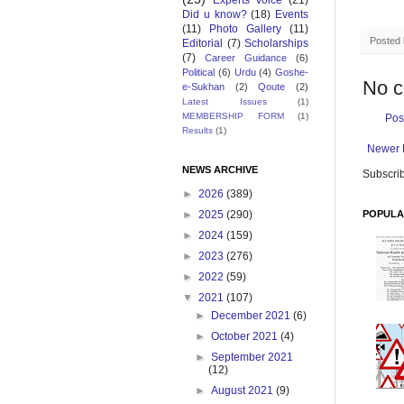
Experts Voice
(21)
Did u know?
(18)
Events
(11)
Photo Gallery
(11)
Posted
Editorial
(7)
Scholarships
(7)
Career Guidance
(6)
Political
(6)
Urdu
(4)
Goshe-
No 
e-Sukhan
(2)
Qoute
(2)
Latest Issues
(1)
MEMBERSHIP FORM
(1)
Pos
Results
(1)
Newer 
NEWS ARCHIVE
Subscrib
►
2026
(389)
POPULA
►
2025
(290)
►
2024
(159)
►
2023
(276)
►
2022
(59)
▼
2021
(107)
►
December 2021
(6)
►
October 2021
(4)
►
September 2021
(12)
►
August 2021
(9)