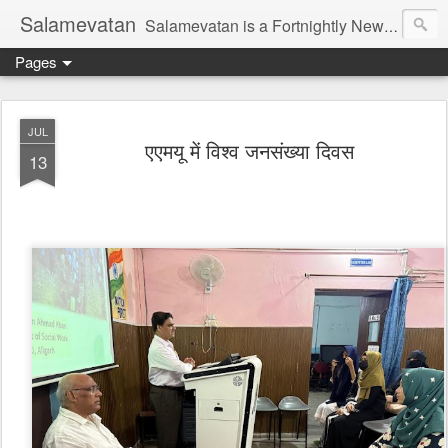
Salamevatan
Salamevatan is a Fortnightly Newspaper published from Aligarh, India. Established on 15th August, 2003, the Newspaper aims to provide quality News, Views, Articles, Essays, interviews and many other things which are beneficial to the Common people of India, making them aware and helping them in performing their day to day activities more efficiently and effectively.
Pages
JUL
एएमयू में विश्व जनसंख्या दिवस
13