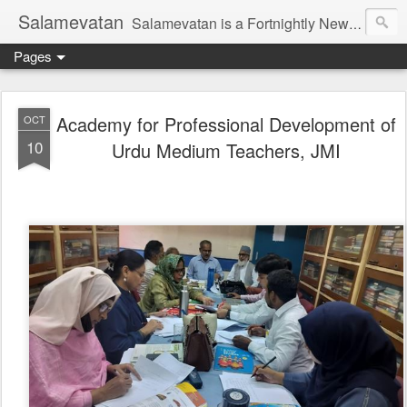
Salamevatan
Salamevatan is a Fortnightly Newspaper published from Aligarh, India. Established on 15th August, 2003, the Newspaper aims to provide quality News, Views, Articles, Essays, interviews and many other things which are beneficial to the Common people of India, making them aware and helping them in performing their day to day activities more efficiently and effectively.
Pages
Academy for Professional Development of
OCT
10
Urdu Medium Teachers, JMI