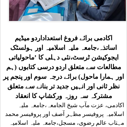
اکادمی برائے فروغ استعداداردو میڈیم
اساتذہ،جامعہ ملیہ اسلامیہ اور ہولسٹک
ایجوکیشن ٹرسٹ،نئی دہلی کا ’ماحولیاتی
مطالعات سے متعلق اردو درسی کتابوں (ہم
اور ہمارا ماحول) برائے درجہ سوم اور پنجم پر
نظر ثانی اور انہیں جدید تر بنانے سے متعلق
مشترکہ سہ روزہ ورکشاپ کا انعقاد
اکادمی، عزت مآب شیخ الجامعہ،جامعہ ملیہ
اسلامیہ پروفیسر مظہر آصف اور پروفیسر محمد
مہتاب عالم رضوی، مسجل،جامعہ ملیہ اسلامیہ