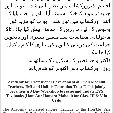
اختتام پذیرورکشاپ میں نظر ثانی شدہ ابواب اور
جدید تر مواد کا خاکہ سامنے آیا۔ اور یہ طے پایا کہ
آئندہ ورکشاپ میں تیار شدہ ابواب کو مزید غور
وخوض کے لیے ماہرین کے سامنے پیش کیا جائے تاکہ
ماحولیاتی مطالعات سے متعلق تیسری اور پانچویں
جماعت کی درسی کتابوں کی تیاری کا کام مکمل
کیا جاسکے۔
ڈاکٹر واحد نظیر کے شکریے کے ساتھ سہ
روزہ ورکشاپ دس اکتوبر کو شام پانچ
Academy for Professional Development of Urdu Medium
Teachers, JMI and Holistic Education Trust Delhi, jointly
organizes a 3 Day Workshop to revise and update EVS
Textbooks (Ham Aur Hamara Mahaul) for Class III & V in
Urdu
The Academy expressed sincere gratitude to the Hon’ble Vice