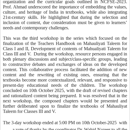
organization and the curricular goals outlined in NCFSE-2023.
Prof. Ahmad underscored the importance of embedding the values,
culture, and heritage of India in textbooks, while also integrating
21st-century skills. He highlighted that during the selection and
inclusion of content, due consideration must be given to learners’
needs and contemporary challenges.
This was the third workshop in the series which focused on the
finalization of the Teachers Handbook on Mahauliyati Taleem for
Class I and II, Development of contents of Mahualiyati Taleem for
Class III and V. During the workshop, resource persons engaged in
both plenary discussions and subject/class-specific groups, leading
to constructive debates and exchanges of ideas on the developed
content. This collaborative process facilitated the addition of new
content and the rewriting of existing ones, ensuring that the
textbooks become more contextualized, relevant, and responsive to
present-day educational needs of the children. The workshop
concluded on 10th October 2025, with the draft of revised chapters
and rationalized content being prepared. It was resolved that in the
next workshop, the composed chapters would be presented and
further deliberated upon to finalize the textbooks of Mahauliyat
Taleem for Classes III and V.
The 3-day workshop ended at 5:00 PM on 10th October-2025 with
a vote of thanks by the coordinator Dr. Wahid Nazeer to all the