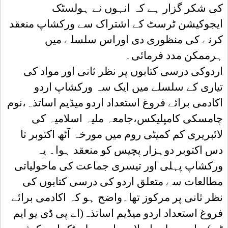
کی شکر گزار ہے کہ انہوں نے ہولسٹک
ایجوکیشن ٹرسٹ کے اشتراک سے ورکشاپ منعقد
کرنے کی منظوری دی اوراس سلسلے میں
ہرممکن مدد فرمائی۔
اردوکی درسی کتابوں پر نظر ثانی اور مواد کی
تیاری کے سلسلے میں ایک سہ ورکشاپ اردو
اکادمی برائے فروغ استعداد اردو میڈیم اساتذہ،نوم
چامسکی کامپلیکس،جامعہ ملیہ اسلامیہ کی
لائبریری کم کمیٹی روم میں مورخہ آٹھ اکتوبر تا
دس اکتوبر دوہزار پچیس کو منعقد ہوا۔ یہ
ورکشاپ پہلی اور تیسری جماعت کی ماحولیاتی
مطالعات سے متعلق اردو کی درسی کتابوں کی
نظر ثانی پر مرکوز تھا۔واضح ہو کہ اکادمی برائے
فروغ استعداد اردو میڈیم اساتذہ(اے پی ڈی یو ایم