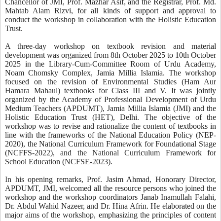
Chancellor of JMI, Prof. Mazhar Asif, and the Registrar, Prof. Md.
Mahtab Alam Rizvi, for all kinds of support and approval to
conduct the workshop in collaboration with the Holistic Education
Trust.
A three-day workshop on textbook revision and material
development was organized from 8th October 2025 to 10th October
2025 in the Library-Cum-Committee Room of Urdu Academy,
Noam Chomsky Complex, Jamia Millia Islamia. The workshop
focused on the revision of Environmental Studies (Ham Aur
Hamara Mahaul) textbooks for Class III and V. It was jointly
organized by the Academy of Professional Development of Urdu
Medium Teachers (APDUMT), Jamia Millia Islamia (JMI) and the
Holistic Education Trust (HET), Delhi. The objective of the
workshop was to revise and rationalize the content of textbooks in
line with the frameworks of the National Education Policy (NEP-
2020), the National Curriculum Framework for Foundational Stage
(NCFFS-2022), and the National Curriculum Framework for
School Education (NCFSE-2023).
In his opening remarks, Prof. Jasim Ahmad, Honorary Director,
APDUMT, JMI, welcomed all the resource persons who joined the
workshop and the workshop coordinators Janab Inamullah Falahi,
Dr. Abdul Wahid Nazeer, and Dr. Hina Afrin. He elaborated on the
major aims of the workshop, emphasizing the principles of content