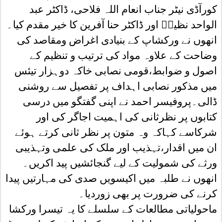
کورآڈی نیٹر جناب انعام اللہ فلاحی، ڈاکٹر عبد
الواحد نظیرؔ اور ڈاکٹر حنا آفرین کا خیر مقدم کیا۔
انھوں نے ورکشاپ کے بنیادی اغراض ومقاصد کی
وضاحت کے علاوہ مواد کی ترتیب و تنظیم کے
اصول و ضوابط،قومی نصابی خاکہ دوہزار تیئس
میں مذکور نصابی اہداف پر تفصیل سے روشنی
ڈالی۔پروفیسر احمد نے اپنی گفتگو میں درسی
کتابوں پر نظرثانی کی اہمیت اجاگر کی اور
شرکاسے کہاکہ وہ متون پر نظر ثانی کرتے ہوئے
ان میں اقدار،تہذیب اور ملک کی علمی وتہذیبی
ورثے کی شمولیت کے لیے گنجائشیں پید اکریں۔
انھوں نے طلبہ میں اکیسویں صدی کی مہارتیں پیدا
کرنے کی ضرورت پر بھی زوردیا۔
ماحولیاتی مطالعات کے سلسلے کا یہ تیسرا ورکشا