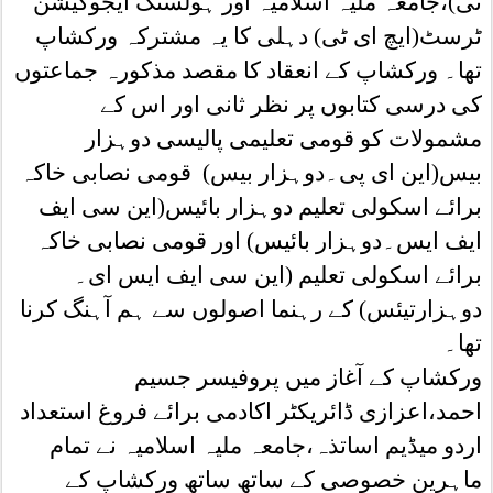
ٹی)،جامعہ ملیہ اسلامیہ اور ہولسٹک ایجوکیشن
ٹرسٹ(ایچ ای ٹی) دہلی کا یہ مشترکہ ورکشاپ
تھا۔ ورکشاپ کے انعقاد کا مقصد مذکورہ جماعتوں
کی درسی کتابوں پر نظر ثانی اور اس کے
مشمولات کو قومی تعلیمی پالیسی دوہزار
بیس(این ای پی۔دوہزار بیس) قومی نصابی خاکہ
برائے اسکولی تعلیم دوہزار بائیس(این سی ایف
ایف ایس۔دوہزار بائیس) اور قومی نصابی خاکہ
برائے اسکولی تعلیم (این سی ایف ایس ای۔
دوہزارتیئس) کے رہنما اصولوں سے ہم آہنگ کرنا
تھا۔
ورکشاپ کے آغاز میں پروفیسر جسیم
احمد،اعزازی ڈائریکٹر اکادمی برائے فروغ استعداد
اردو میڈیم اساتذہ،جامعہ ملیہ اسلامیہ نے تمام
ماہرین خصوصی کے ساتھ ساتھ ورکشاپ کے