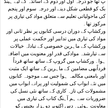
پ تھا جو درجہ اول اور دوم کے اساتذہ کے لیے ہینڈ
بک کو قطعی شکل دینے اور درجہ سوم اور پنجم
کی ماحولیاتی تعلیم سے متعلق مواد کی تیاری پر
مرکوز تھا۔
ورکشاپ کے دوران درسی کتابوں پر نظر ثانی اور
مواد کی تیاری میں تدابیر اور حکمت عملی پر
ورکشاپ کے ماہرین خصوصی کے تبادلہ خیالات
سے تیارشدہ موادکی قدر اور معنویت میں اضافہ
ہوا۔ ورکشاپ میں گروپ کے ساتھ ساتھ فرداً
فرداًبھی مضامین کے ماہرین کے ساتھ ایک مثبت
اور بامعنی مکالمہ ہوا جس سے موجودہ کتابوں
میں نئے ابواب کی شمولیت اور پرانے ابواب میں
مشمولات کی تازہ کاری کے ساتھ نئی نسل کی
ضروریات سے ہم آہنگ کتاب کی تیاری میں
معاونت ہوئی۔ دس اکتوبر دوہزار پچیس کو