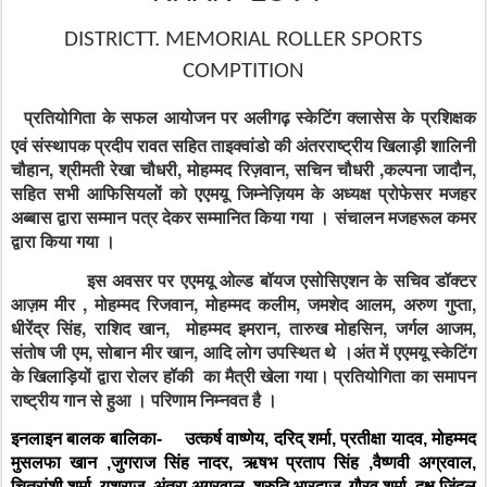
DISTRICTT. MEMORIAL ROLLER SPORTS
COMPTITION
प्रतियोगिता के सफल आयोजन पर अलीगढ़ स्केटिंग क्लासेस के प्रशिक्षक
एवं संस्थापक प्रदीप रावत सहित ताइक्वांडो की अंतरराष्ट्रीय खिलाड़ी शालिनी
चौहान, श्रीमती रेखा चौधरी, मोहम्मद रिज़वान, सचिन चौधरी ,कल्पना जादौन,
सहित सभी आफिसियलों को एएमयू जिम्नेज़ियम के अध्यक्ष प्रोफेसर मजहर
अब्बास द्वारा सम्मान पत्र देकर सम्मानित किया गया । संचालन मजहरूल कमर
द्वारा किया गया ।
इस अवसर पर एएमयू ओल्ड बॉयज एसोसिएशन के सचिव डॉक्टर
आज़म मीर , मोहम्मद रिजवान, मोहम्मद कलीम, जमशेद आलम, अरुण गुप्ता,
धीरेंद्र सिंह, राशिद खान, मोहम्मद इमरान, तारुख मोहसिन, जर्गल आजम,
संतोष जी एम, सोबान मीर खान, आदि लोग उपस्थित थे ।अंत में एएमयू स्केटिंग
के खिलाड़ियों द्वारा रोलर हॉकी का मैत्री खेला गया। प्रतियोगिता का समापन
राष्ट्रीय गान से हुआ । परिणाम निम्नवत है ।
इनलाइन बालक बालिका-
उत्कर्ष वाष्णेय, दरिद् शर्मा, प्रतीक्षा यादव, मोहम्मद
मुसलफा खान ,जुगराज सिंह नादर, ऋषभ प्रताप सिंह ,वैष्णवी अग्रवाल,
चित्रांशी शर्मा, यशराज, अंतरा अग्रवाल, श्रुति भारद्वाज, गौरव शर्मा, दक्ष जिंदल