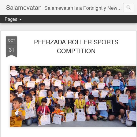
Salamevatan
Salamevatan is a Fortnightly Newspaper published from Aligarh, India. Established on 15th August, 2003, the Newspaper aims to provide quality News, Views, Articles, Essays, interviews and many other things which are beneficial to the Common people of India, making them aware and helping them in performing their day to day activities more efficiently and effectively.
Pages
PEERZADA ROLLER SPORTS
OCT
31
COMPTITION