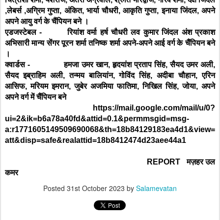
,लेबर्स ,अग्रिम गुप्ता, अंकित, भार्या चौधरी, आकृति गुप्ता, इनाया जिंदल, अपने
अपने आयु वर्ग के चैंपियन बने ।
एडजस्टेबल -
रियांश वर्मा हर्ष चौधरी लव कुमार जिंदल अंश प्रकाश
अभिसारी मान्य सेंगर पूरन शर्मा तनिष्क शर्मा अपने-अपने आई वर्ग के चैंपियन बने
।
क्वार्डस -
हमजा उमर खान, हृदयांश प्रताप सिंह, सैयद उमर अली,
सैयद इब्राहिम अली, तन्मय बालियांन, गोविंद सिंह, अदीबा चौहान, एरिन
आसिफ, मरियम इमरान, जुबेर अजमिया फातिमा, निखिल सिंह, जोया, अपने
अपने वर्ग में चैंपियन बने
https://mail.google.com/mail/u/0?
ui=2&ik=b6a78a40fd&attid=0.1&permmsgid=msg-
a:r1771605149509690068&th=18b84129183ea4d1&view=
att&disp=safe&realattid=18b8412474d23aee44a1
REPORT मज़हर उल
कमर
Posted
31st October 2023
by
Salamevatan