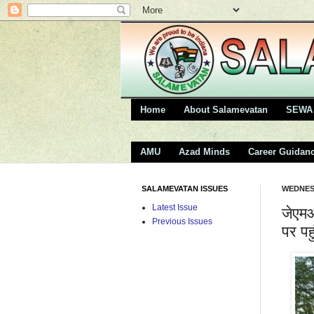
Home
About Salamevatan
SEWA 
AMU
Azad Minds
Career Guidan
SALAMEVATAN ISSUES
WEDNESD
Latest Issue
जेएमआ
Previous Issues
पर पहु