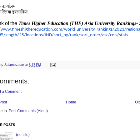
 कार्यालय
िल्लिया इस्लामिया
k of the
Times Higher Education (THE) Asia University
Rankings- 
//www.
timeshighereducation.com/
world-university-rankings/
2023/regiona
#!/
length/25/locations/IND/sort_
by/rank/sort_order/asc/cols/
stats
 by
Salamevatan
at
6:17 PM
comments:
t a Comment
Post
Home
Ol
e to:
Post Comments (Atom)
R POSTS
(no title)