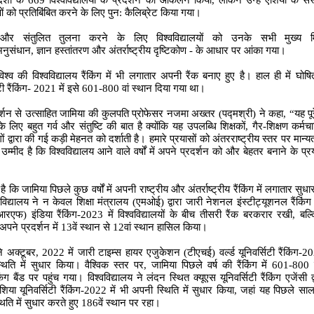
ेशों के
669
विश्वविद्यालयों के प्रदर्शन का आकलन किया
,
लेकिन उन्हें एशिया के संस
ं को प्रतिबिंबित करने के लिए पुन: कैलिब्रेट किया गया।
 और संतुलित तुलना करने के लिए विश्वविद्यालयों को उनके सभी मुख्य म
नुसंधान
,
ज्ञान हस्तांतरण और अंतर्राष्ट्रीय दृष्टिकोण - के आधार पर आंका गया।
िश्व की विश्वविद्यालय रैंकिंग में भी लगातार अपनी रैंक बनाए हुए है। हाल ही में घोषित
टी रैंकिंग-
2021
में इसे
601-800
वां स्थान दिया गया था।
र्शन से उत्साहित जामिया की कुलपति प्रोफेसर नजमा अख्तर (पद्मश्री) ने कहा
, “
यह पू
े लिए बहुत गर्व और संतुष्टि की बात है क्योंकि यह उपलब्धि शिक्षकों
,
गैर-शिक्षण कर्मच
ों द्वारा की गई कड़ी मेहनत को दर्शाती है। हमारे प्रयासों को अंतरराष्ट्रीय स्तर पर मान्यत
उम्मीद है कि विश्वविद्यालय आने वाले वर्षों में अपने प्रदर्शन को और बेहतर बनाने के प्
ै कि जामिया पिछले कुछ वर्षों में अपनी राष्ट्रीय और अंतर्राष्ट्रीय रैंकिंग में लगातार सुध
वविद्यालय ने न केवल शिक्षा मंत्रालय (एमओई) द्वारा जारी नेशनल इंस्टीट्यूशनल रैंकिंग 
एफ) इंडिया रैंकिंग-
2023
में विश्वविद्यालयों के बीच तीसरी रैंक बरकरार रखी
,
बल्
ं अपने प्रदर्शन में
13
वें स्थान से
12
वां स्थान हासिल किया।
े अक्टूबर
, 2022
में जारी टाइम्स हायर एजुकेशन (टीएचई) वर्ल्ड यूनिवर्सिटी रैंकिंग-
20
थिति में सुधार किया। वैश्विक स्तर पर
,
जामिया पिछले वर्ष की रैंकिंग में
601-800
िंग बैंड पर पहुंच गया। विश्वविद्यालय ने लंदन स्थित क्यूएस यूनिवर्सिटी रैंकिंग एजेंसी द्
िया यूनिवर्सिटी रैंकिंग-
2022
में भी अपनी स्थिति में सुधार किया
,
जहां यह पिछले सा
िति में सुधार करते हुए
186
वें स्थान पर रहा।