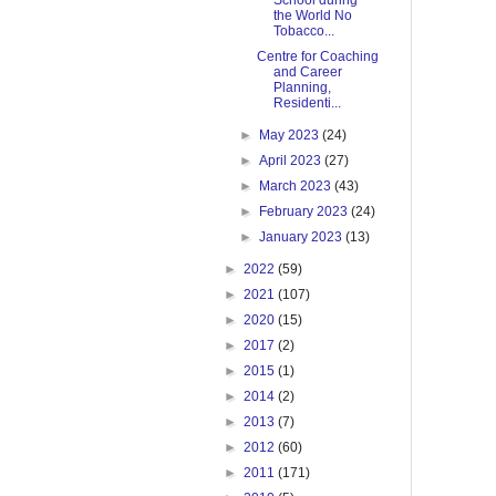
School during
the World No
Tobacco...
Centre for Coaching
and Career
Planning,
Residenti...
►
May 2023
(24)
►
April 2023
(27)
►
March 2023
(43)
►
February 2023
(24)
►
January 2023
(13)
►
2022
(59)
►
2021
(107)
►
2020
(15)
►
2017
(2)
►
2015
(1)
►
2014
(2)
►
2013
(7)
►
2012
(60)
►
2011
(171)