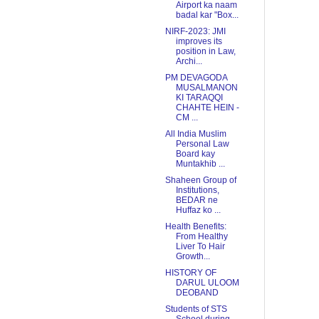
Airport ka naam
badal kar "Box...
NIRF-2023: JMI
improves its
position in Law,
Archi...
PM DEVAGODA
MUSALMANON
KI TARAQQI
CHAHTE HEIN -
CM ...
All India Muslim
Personal Law
Board kay
Muntakhib ...
Shaheen Group of
Institutions,
BEDAR ne
Huffaz ko ...
Health Benefits:
From Healthy
Liver To Hair
Growth...
HISTORY OF
DARUL ULOOM
DEOBAND
Students of STS