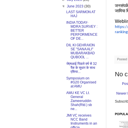
जनसंपर्क
▼
June 2023
(30)
जामिया म
LAST SARMON AT
HAJ
Weblin
INDIA TODAY-
MDRA SURVEY :
https:
BETTER
ranking
PERFORMENCE
OF DE...
DIL KI GEHRAION
SE "SANA ALI"
MUBARAKBAD
QUBOOL ...
Posted
जेएमआई पिछले वर्ष से 32
रैंक के सुधार के साथ
एशिया...
No 
Symposium on
#G20 Organised
Pos
at AMU
AMU KE VC Lt.
Newer 
General
Zameeruddin
Subscrib
Shah(Rtd.) sb
ne...
POPULA
JMI VC receives
NCC Band
Instruments in an
officia...