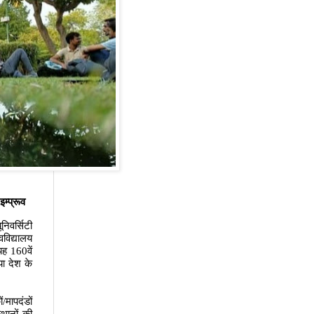
 इम्प्रूव
निवर्सिटी
वविद्यालय
 यह
160
वें
या देश के
/मापदंडों