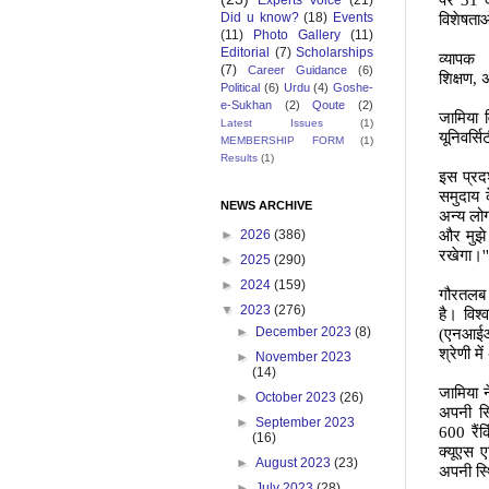
पर
31
द
Experts Voice
(21)
Did u know?
(18)
Events
विशेषताओ
(11)
Photo Gallery
(11)
Editorial
(7)
Scholarships
व्यापक
(7)
Career Guidance
(6)
शिक्षण
,
अ
Political
(6)
Urdu
(4)
Goshe-
e-Sukhan
(2)
Qoute
(2)
जामिया व
Latest Issues
(1)
यूनिवर्सि
MEMBERSHIP FORM
(1)
Results
(1)
इस प्रद
समुदाय क
NEWS ARCHIVE
अन्य लोग
और मुझे 
►
2026
(386)
रखेगा।
''
►
2025
(290)
►
2024
(159)
गौरतलब ह
▼
2023
(276)
है। विश्
►
December 2023
(8)
(एनआईआर
श्रेणी मे
►
November 2023
(14)
जामिया न
►
October 2023
(26)
अपनी स्
►
September 2023
600
रैंक
(16)
क्यूएस एश
►
August 2023
(23)
अपनी स्थ
►
July 2023
(28)