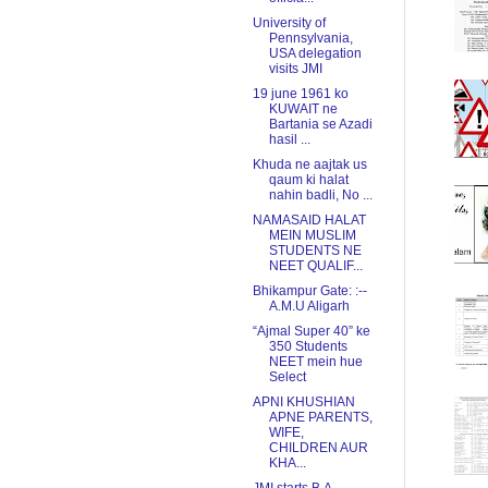
University of
Pennsylvania,
USA delegation
visits JMI
19 june 1961 ko
KUWAIT ne
Bartania se Azadi
hasil ...
Khuda ne aajtak us
qaum ki halat
nahin badli, No ...
NAMASAID HALAT
MEIN MUSLIM
STUDENTS NE
NEET QUALIF...
Bhikampur Gate: :--
A.M.U Aligarh
“Ajmal Super 40” ke
350 Students
NEET mein hue
Select
APNI KHUSHIAN
APNE PARENTS,
WIFE,
CHILDREN AUR
KHA...