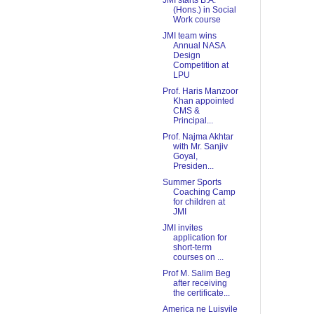
JMI starts B.A.
(Hons.) in Social
Work course
JMI team wins
Annual NASA
Design
Competition at
LPU
Prof. Haris Manzoor
Khan appointed
CMS &
Principal...
Prof. Najma Akhtar
with Mr. Sanjiv
Goyal,
Presiden...
Summer Sports
Coaching Camp
for children at
JMI
JMI invites
application for
short-term
courses on ...
Prof M. Salim Beg
after receiving
the certificate...
America ne Luisvile