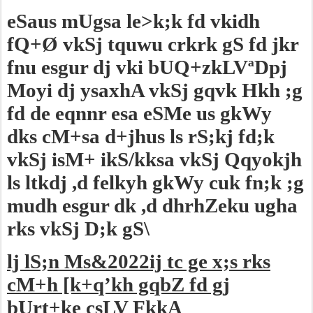
eSaus mUgsa le>k;k fd vkidh
fQ+Ø vkSj tquwu crkrk gS fd jkr
fnu esgur dj vki bUQ+zkLVªDpj
Moyi dj ysaxhA vkSj gqvk Hkh ;g
fd de eqnnr esa eSMe us gkWy
dks cM+sa d+jhus ls rS;kj fd;k
vkSj isM+ ikS/kksa vkSj Qqyokjh
ls ltkdj ,d felkyh gkWy cuk fn;k ;g
mudh esgur dk ,d dhrhZeku ugha
rks vkSj D;k gS\
lj lS;n Ms&2022ij tc ge x;s rks
cM+h [k+q’kh gqbZ fd gj
bUrt+ke csLV FkkA