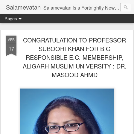
Salamevatan
Salamevatan is a Fortnightly Newspaper published from Aligarh, India. Established on 15th August, 2003, the Newspaper aims to provide quality News, Views, Articles, Essays, interviews and many other things which are beneficial to the Common people of India, making them aware and helping them in performing their day to day activities more efficiently and effectively.
Pages
CONGRATULATION TO PROFESSOR
APR
SUBOOHI KHAN FOR BIG
17
RESPONSIBLE E.C. MEMBERSHIP,
ALIGARH MUSLIM UNIVERSITY : DR.
MASOOD AHMD