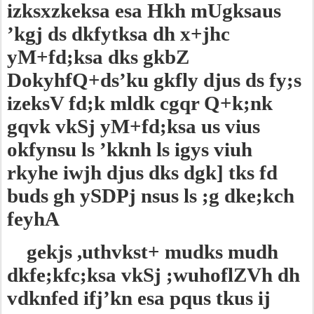
izksxzkeksa esa Hkh mUgksaus
’kgj ds dkfytksa dh x+jhc
yM+fd;ksa dks gkbZ
DokyhfQ+ds’ku gkfly djus ds fy;s
izeksV fd;k mldk cgqr Q+k;nk
gqvk vkSj yM+fd;ksa us vius
okfynsu ls ’kknh ls igys viuh
rkyhe iwjh djus dks dgk] tks fd
buds gh ySDPj nsus ls ;g dke;kch
feyhA
gekjs ,uthvkst+ mudks mudh
dkfe;kfc;ksa vkSj ;wuhoflZVh dh
vdknfed ifj’kn esa pqus tkus ij