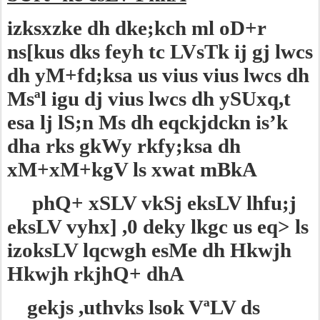
izksxzke dh dke;kch ml oD+r
ns[kus dks feyh tc LVsTk ij gj lwcs
dh yM+fd;ksa us vius vius lwcs dh
Msªl igu dj vius lwcs dh ySUxq,t
esa lj lS;n Ms dh eqckjdckn is’k
dha rks gkWy rkfy;ksa dh
xM+xM+kgV ls xwat mBkA
phQ+ xSLV vkSj eksLV lhfu;j
eksLV vyhx] ,0 deky lkgc us eq> ls
izoksLV lqcwgh esMe dh Hkwjh
Hkwjh rkjhQ+ dhA
gekjs ,uthvks lsok VªLV ds