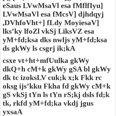
eSaus LVwMsaVl esa fMflfIyu]
LVwMsaVl esa fMcsV] djhdqyj
,DVhfoVht+] fLdy MoyiesaV]
lks’ky lfoZl vkSj LiksVZ esa
yM+fd;ksa dks nwljs yM+fd;ksa
ds gkWy ls csgrj ik;kA
csxe vt+ht+mfUulka gkWy
dkQ+h cM+k gkWy gSA bl gkWy
dk tc izoksLV cuk;k x;k Fkk rc
oksg ijs’kku Fkha fd gkWy cM+k
gS vkSj tYn ls tYn rS;kj dsls fd;k
tk, rkfd yM+fd;ka vkdj jgus
yxsaA