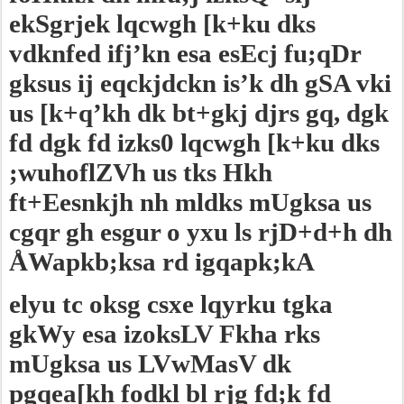
ekSgrjek lqcwgh [k+ku dks
vdknfed ifj’kn esa esEcj fu;qDr
gksus ij eqckjdckn is’k dh gSA vki
us [k+q’kh dk bt+gkj djrs gq, dgk
fd dgk fd izks0 lqcwgh [k+ku dks
;wuhoflZVh us tks Hkh
ft+Eesnkjh nh mldks mUgksa us
cgqr gh esgur o yxu ls rjD+d+h dh
ÅWapkb;ksa rd igqapk;kA
elyu tc oksg csxe lqyrku tgka
gkWy esa izoksLV Fkha rks
mUgksa us LVwMasV dk
pgqea[kh fodkl bl rjg fd;k fd