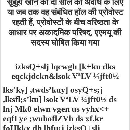
सुबुही
खान
को
दो
साल
की
अवधि
के
लिए
या
जब
तक
वह
संबंधित
हॉल
की
प्रोवोस्ट
रहती
हैं
प्रोवोस्टों
के
बीच
वरिष्ठता
के
,
आधार
पर
अकादमिक
परिषद
एएमयू
की
,
सदस्य
घोषित
किया
गया
izksQ+slj lqcwgh [k+ku dks
eqckjdckn&lsok VªLV ¼jft0½
lks’ky] ,twds’kuy] osyQ+s;j
,lksfl;s’ku] lsok VªLV ¼jft0½ ds
lnj Mk0 elwn vgen us vyhx<+
eqfLye ;wuhoflZVh ds xf.kr
foHkkx dh lhfu;j izksQ+slj