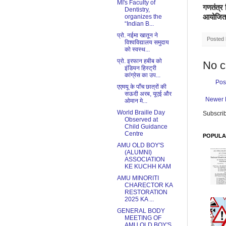
MI's Faculty of
गणतंत्र 
Dentistry,
आयोजित 
organizes the
“Indian B...
प्रो. नईमा खातून ने
Posted
विश्वविद्यालय समुदाय
को स्वस्थ...
प्रो. इरफान हबीब को
No 
इंडियन हिस्ट्री
कांग्रेस का उप...
Pos
एएमयू के पाँच छात्रों की
सऊदी अरब, यूएई और
Newer 
ओमान मे...
World Braille Day
Subscrib
Observed at
Child Guidance
Centre
POPULA
AMU OLD BOY'S
(ALUMNI)
ASSOCIATION
KE KUCHH KAM
AMU MINORITI
CHARECTOR KA
RESTORATION
2025 KA ...
GENERAL BODY
MEETING OF
AMU OLD BOY'S