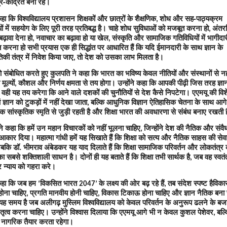
-केंद्रित बना रहे।
 कहा कि विश्वविद्यालय प्रशासन शिक्षकों और छात्रों के शैक्षणिक
शोध और सह-पाठ्यक्रम
,
ों में सहयोग के लिए पूरी तरह प्रतिबद्ध है। चाहे शोध सुविधाओं को मजबूत करना हो
अंतर
,
बढ़ावा देना हो
नवाचार का बढ़ावा हो या खेल
संस्कृति और सामाजिक गतिविधियों में भागीदार
,
,
त करना हो सभी प्रयास एक ही सिद्धांत पर आधारित हैं कि यदि ईमानदारी के साथ ज्ञान के
तिकी तंत्र में निवेश किया जाए
तो देश को उसका लाभ मिलता है।
,
को संबोधित करते हुए कुलपति ने कहा कि भारत का भविष्य केवल नीतियों और संस्थानों से नह
मूल्यों
कौशल और निर्णय क्षमता से तय होगा। उन्होंने कहा कि आपकी पीढ़ी जिस तरह ज्ञा
,
वही यह तय करेगा कि आने वाले दशकों की चुनौतियों से देश कैसे निपटेगा। एएमयू की वि
,
ं ज्ञान को टुकड़ों में नहीं देखा जाता
बल्कि आधुनिक विज्ञान ऐतिहासिक चेतना के साथ आगे
,
 सांस्कृतिक स्मृति से जुड़ी रहती है और शिक्षा भारत की अवधारणा से संबंध बनाए रखती 
े कहा कि हमें उन महान विचारकों को नहीं भूलना चाहिए
जिन्होंने देश की नैतिक और संव
,
कार दिया। महात्मा गांधी हमें यह सिखाते हैं कि शिक्षा को सत्य और नैतिक साहस की से
बकि डॉ. भीमराव अंबेडकर यह याद दिलाते हैं कि शिक्षा सामाजिक परिवर्तन और लोकतंत्र 
ा सबसे शक्तिशाली साधन है। दोनों ही यह बताते हैं कि शिक्षा तभी सार्थक है
जब वह स्वतं
,
 न्याय को गहरा करे।
े कहा कि जब हम
विकसित भारत
के लक्ष्य की ओर बढ़ रहे हैं
तब संदेश स्पष्ट हैविक
‘
2047’
,
 होना चाहिए
प्रगति मानवीय होनी चाहिए
विकास टिकाऊ होना चाहिए और ज्ञान नैतिक बना
,
,
यह समय है जब अलीगढ़ मुस्लिम विश्वविद्यालय को केवल परिवर्तन के अनुरूप ढलने के बज
ृत्व करना चाहिए। उन्होंने विश्वास दिलाया कि एएमयू आगे भी न केवल कुशल पेशेवर
बल्
,
र नागरिक तैयार करता रहेगा।