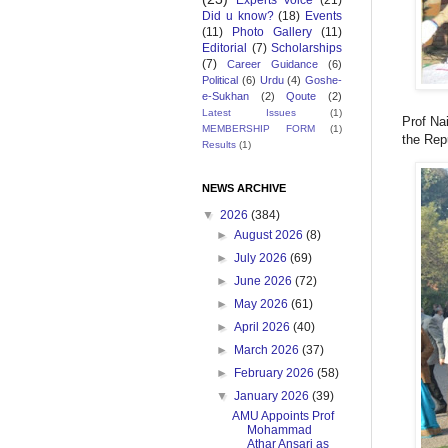
Experts Voice
(21)
Did u know?
(18)
Events
(11)
Photo Gallery
(11)
Editorial
(7)
Scholarships
(7)
Career Guidance
(6)
Political
(6)
Urdu
(4)
Goshe-
e-Sukhan
(2)
Qoute
(2)
Latest Issues
(1)
Prof Na
MEMBERSHIP FORM
(1)
the Rep
Results
(1)
NEWS ARCHIVE
▼
2026
(384)
►
August 2026
(8)
►
July 2026
(69)
►
June 2026
(72)
►
May 2026
(61)
►
April 2026
(40)
►
March 2026
(37)
►
February 2026
(58)
▼
January 2026
(39)
AMU Appoints Prof
Mohammad
Athar Ansari as