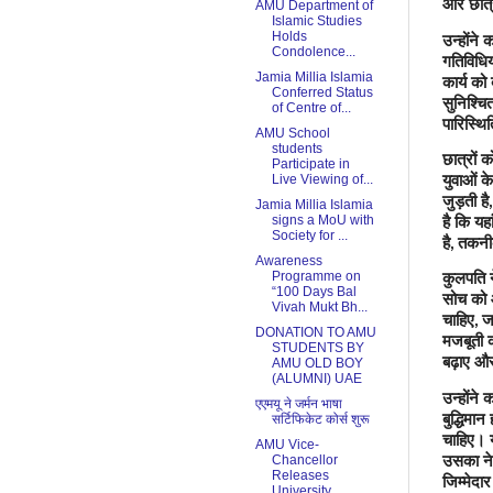
और छात्र
AMU Department of
Islamic Studies
उन्होंने
Holds
Condolence...
गतिविधिय
Jamia Millia Islamia
कार्य को 
Conferred Status
सुनिश्चि
of Centre of...
पारिस्थि
AMU School
students
छात्रों 
Participate in
युवाओं के 
Live Viewing of...
जुड़ती है
Jamia Millia Islamia
है कि यहा
signs a MoU with
Society for ...
है
तकनीक
,
Awareness
कुलपति न
Programme on
“100 Days Bal
सोच को आ
Vivah Mukt Bh...
चाहिए
ज
,
DONATION TO AMU
मजबूती क
STUDENTS BY
बढ़ाए और
AMU OLD BOY
(ALUMNI) UAE
उन्होंन
एएमयू ने जर्मन भाषा
बुद्धिमान
सर्टिफिकेट कोर्स शुरू
चाहिए। 
AMU Vice-
उसका नेत
Chancellor
Releases
जिम्मेदा
University