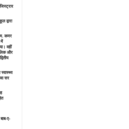
जिस्ट्रार
ल द्वारा
म. कमर
ें
या। वहीं
लिक और
द्वितीय
्वास्थ्य
ावा सर
ोह
ित
बाब-ए-
,