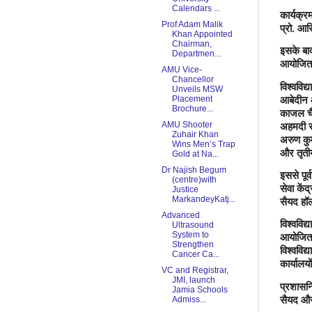
Calendars ...
कार्यक्र
Prof Adam Malik
प्रो. आ
Khan Appointed
Chairman,
इसके बाद
Departmen...
आयोजित 
AMU Vice-
Chancellor
विश्वविद
Unveils MSW
आबेदीन 
Placement
Brochure...
काजल च
अहमदी स्
AMU Shooter
Zuhair Khan
अरुण कुम
Wins Men’s Trap
और तृतीय
Gold at Na...
Dr Najish Begum
इससे पूर
(centre)with
सेवा कें
Justice
सैयद हॉल
MarkandeyKatj...
Advanced
विश्वविद्
Ultrasound
System to
आयोजित
Strengthen
विश्वविद
Cancer Ca...
कार्यालयों
VC and Registrar,
JMI, launch
प्रशास
Jamia Schools
सैयद और
Admiss...