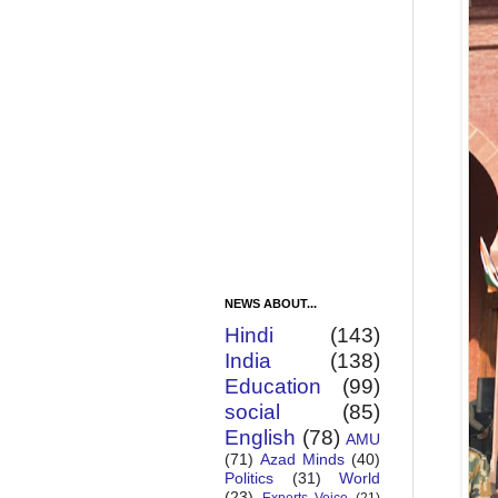
NEWS ABOUT...
Hindi
(143)
India
(138)
Education
(99)
social
(85)
English
(78)
AMU
(71)
Azad Minds
(40)
Politics
(31)
World
(23)