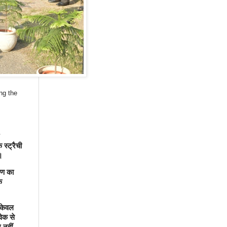
ng the
स्ट्रैची
।
रण का
क
 केवल
ेक से
 नहीं