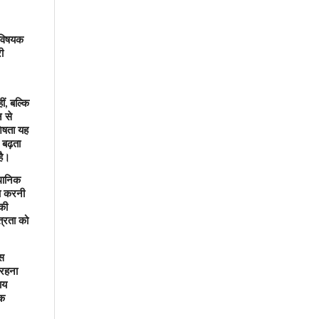
विषयक
ी
ीं
बल्कि
,
न से
शेषता यह
 बढ़ता
है।
ैधानिक
वा करनी
की
त्रता को
ास
 रहना
ाय
कि