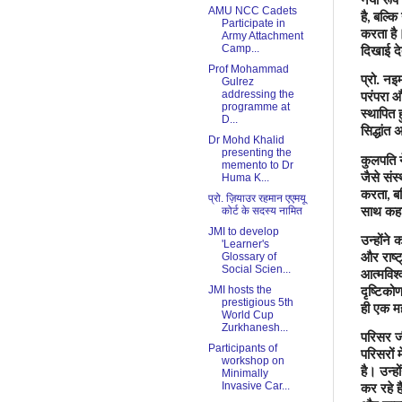
AMU NCC Cadets
है
बल्कि 
,
Participate in
करता है।
Army Attachment
दिखाई दे
Camp...
Prof Mohammad
प्रो. नइ
Gulrez
परंपरा 
addressing the
programme at
स्थापित 
D...
सिद्धांत
Dr Mohd Khalid
presenting the
कुलपति 
memento to Dr
जैसे संस्
Huma K...
करता
बल
,
प्रो. ज़ियाउर रहमान एएमयू
साथ कहा
कोर्ट के सदस्य नामित
JMI to develop
उन्होंने
'Learner's
और राष्ट
Glossary of
Social Scien...
आत्मविश्
दृष्टिक
JMI hosts the
prestigious 5th
ही एक मह
World Cup
Zurkhanesh...
परिसर जी
Participants of
परिसरों म
workshop on
है। उन्ह
Minimally
कर रहे ह
Invasive Car...