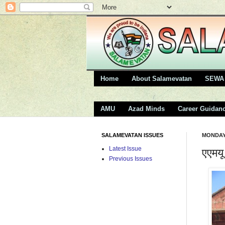
Home
About Salamevatan
SEWA 
AMU
Azad Minds
Career Guidan
SALAMEVATAN ISSUES
MONDAY,
Latest Issue
एएमयू
Previous Issues