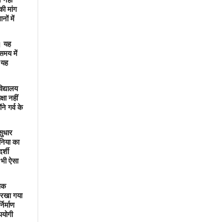
की मांग
नों में
ै। यह
समय में
 यह
िद्यालय
्षा नहीं
ंने गर्व के
सुधार
ुनिया का
र्शी
भी ऐसा
णिक
न रखा गया
िर्माण
पयोगी