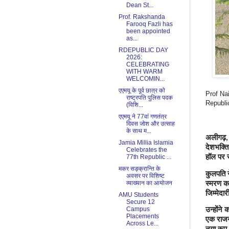
Dean St...
Prof. Rakshanda
Farooq Fazli has
been appointed
as...
RDEPUBLIC DAY
2026:
CELEBRATING
WITH WARM
WELCOMIN...
एएमयू के पूर्व छात्र को
Prof Na
राष्ट्रपति पुलिस पदक
Republi
(विशि...
एएमयू ने 77वां गणतंत्र
दिवस जोश और उत्साह
के साथ म...
अलीगढ़
,
Jamia Millia Islamia
देशभक्ति
Celebrates the
हॉल पर र
77th Republic ...
मकर सङ्क्रान्ति के
कुलपति न
अवसर पर विशिष्ट
स्मरण कर
व्याख्यान का आयोजन
जिम्मेदा
AMU Students
Secure 12
उन्होंने
Campus
Placements
एक राजनी
Across Le...
नया रूप 