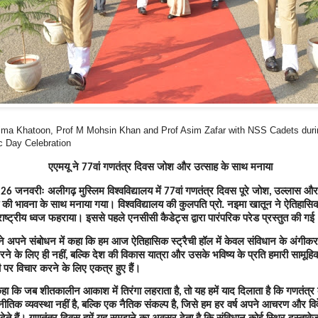
ima Khatoon, Prof M Mohsin Khan and Prof Asim Zafar with NSS Cadets duri
c Day Celebration
एएमयू ने
वां गणतंत्र दिवस जोश और उत्साह के साथ मनाया
77
जनवरीः अलीगढ़ मुस्लिम विश्वविद्यालय में
वां गणतंत्र दिवस पूरे जोश
उल्लास और
 26
77
,
 की भावना के साथ मनाया गया। विश्वविद्यालय की कुलपति प्रो. नइमा खातून ने ऐतिहासिक 
ाष्ट्रीय ध्वज फहराया। इससे पहले एनसीसी कैडेट्स द्वारा पारंपरिक परेड प्रस्तुत की गई
े अपने संबोधन में कहा कि हम आज ऐतिहासिक स्ट्रैची हॉल में केवल संविधान के अंगीक
ने के लिए ही नहीं
बल्कि देश की विकास यात्रा और उसके भविष्य के प्रति हमारी सामूहि
,
री पर विचार करने के लिए एकत्र हुए हैं।
 कहा कि जब शीतकालीन आकाश में तिरंगा लहराता है
तो यह हमें याद दिलाता है कि गणतंत्र
,
तिक व्यवस्था नहीं है
बल्कि एक नैतिक संकल्प है
जिसे हम हर वर्ष अपने आचरण और विव
,
,
देते हैं। गणतंत्र दिवस हमें यह समझने का अवसर देता है कि संविधान कोई स्थिर दस्तावेज