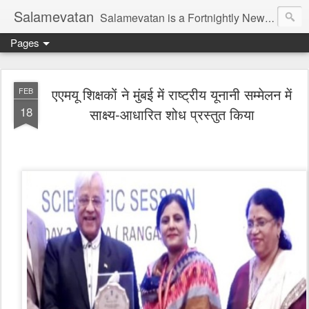
Salamevatan
Salamevatan is a Fortnightly Newspaper published from Aligarh, India. Established on 15th August, 2003, the Newspaper aims to provide quality News, Views, Articles, Essays, interviews and many other things which are beneficial to the Common people of India, making them aware and helping them in performing their day to day activities more efficiently and effectively.
Pages
एएमयू शिक्षकों ने मुंबई में राष्ट्रीय यूनानी सम्मेलन में
FEB
18
साक्ष्य-आधारित शोध प्रस्तुत किया