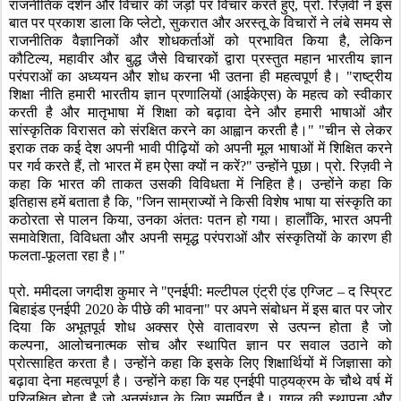
राजनीतिक दर्शन और विचार की जड़ों पर विचार करते हुए
,
प्रो. रिज़वी ने इस
बात पर प्रकाश डाला कि प्लेटो
,
सुकरात और अरस्तू के विचारों ने लंबे समय से
राजनीतिक वैज्ञानिकों और शोधकर्ताओं को प्रभावित किया है
,
लेकिन
कौटिल्य
,
महावीर और बुद्ध जैसे विचारकों द्वारा प्रस्तुत महान भारतीय ज्ञान
परंपराओं का अध्ययन और शोध करना भी उतना ही महत्वपूर्ण है। "राष्ट्रीय
शिक्षा नीति हमारी भारतीय ज्ञान प्रणालियों (आईकेएस) के महत्व को स्वीकार
करती है और मातृभाषा में शिक्षा को बढ़ावा देने और हमारी भाषाओं और
सांस्कृतिक विरासत को संरक्षित करने का आह्वान करती है।" "चीन से लेकर
इराक तक कई देश अपनी भावी पीढ़ियों को अपनी मूल भाषाओं में शिक्षित करने
पर गर्व करते हैं
,
तो भारत में हम ऐसा क्यों न करें
?"
उन्होंने पूछा। प्रो. रिज़वी ने
कहा कि भारत की ताकत उसकी विविधता में निहित है। उन्होंने कहा कि
इतिहास हमें बताता है कि
, "
जिन साम्राज्यों ने किसी विशेष भाषा या संस्कृति का
कठोरता से पालन किया
,
उनका अंततः पतन हो गया। हालाँकि
,
भारत अपनी
समावेशिता
,
विविधता और अपनी समृद्ध परंपराओं और संस्कृतियों के कारण ही
फलता-फूलता रहा है।"
प्रो. ममीदला जगदीश कुमार ने "एनईपी: मल्टीपल एंट्री एंड एग्जिट
–
द स्प्रिट
बिहाइंड एनईपी
2020
के पीछे की भावना"
पर अपने संबोधन में इस बात पर जोर
दिया कि अभूतपूर्व शोध अक्सर ऐसे वातावरण से उत्पन्न होता है जो
कल्पना
,
आलोचनात्मक सोच और स्थापित ज्ञान पर सवाल उठाने को
प्रोत्साहित करता है। उन्होंने कहा कि इसके लिए शिक्षार्थियों में जिज्ञासा को
बढ़ावा देना महत्वपूर्ण है। उन्होंने कहा कि यह एनईपी पाठ्यक्रम के चौथे वर्ष में
परिलक्षित होता है जो अनुसंधान के लिए समर्पित है। गूगल की स्थापना और