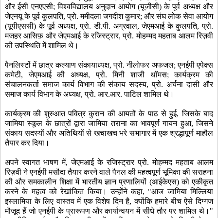
और ईसी एनएएसी
;
विश्वविद्यालय अनुदान आयोग (यूजीसी) के पूर्व अध्यक्ष और
जेएनयू के पूर्व कुलपति
,
प्रो. ममीदला जगदीश कुमार
;
और संघ लोक सेवा आयोग
(यूपीएससी) के पूर्व अध्यक्ष
,
प्रो. डी.पी. अग्रवाल
,
जेएमआई के कुलपति
,
प्रो.
मजहर आसिफ़ और जेएमआई के रजिस्ट्रार
,
प्रो. मोहम्मद महताब आलम रिज़वी
की उपस्थिति में शामिल थे।
पैनलिस्टों में छात्र कल्याण संकायाध्यक्ष
,
प्रो. नीलोफर अफजल
;
एनईपी एपेक्स
कमेटी
,
जेएमआई की अध्यक्ष
,
प्रो. मिनी शाजी थॉमस
;
कार्यक्रम की
संचालनकर्ता समाज कार्य विभाग की संकाय सदस्य
,
प्रो. अर्चना दासी और
समाज कार्य विभाग के अध्यक्ष
,
प्रो. आर.आर. पाटिल शामिल थे।
कार्यक्रम की शुरुआत पवित्र कुरान की आयतों के पाठ से हुई
,
जिसके बाद
जामिया स्कूल के छात्रों द्वारा जामिया तराना का भावपूर्ण गायन हुआ
,
जिसने
संकाय सदस्यों और अतिथियों से खचाखच भरे सभागार में एक श्रद्धापूर्ण माहौल
तैयार कर दिया।
अपने स्वागत भाषण में
,
जेएमआई के रजिस्ट्रार प्रो. मोहम्मद महताब आलम
रिज़वी ने एनईपी मसौदा तैयार करने वाले पैनल की महत्वपूर्ण भूमिका की सराहना
की और समकालीन शिक्षा में भारतीय ज्ञान प्रणालियों (आईकेएस) को एकीकृत
करने के महत्व को रेखांकित किया। उन्होंने कहा
, "
आज जामिया मिल्लिया
इस्लामिया के लिए वास्तव में एक विशेष दिन है
,
क्योंकि हमारे बीच ऐसे दिग्गज
मौजूद हैं जो एनईपी के प्रारूपण और कार्यान्वयन में सीधे तौर पर शामिल थे।"