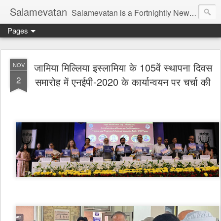
Salamevatan
Salamevatan is a Fortnightly Newspaper published from Aligarh, India. Established on 15th August, 2003, the Newspaper aims to provide quality News, Views, Articles, Essays, interviews and many other things which are beneficial to the Common people of India, making them aware and helping them in performing their day to day activities more efficiently and effectively.
Pages
जामिया मिल्लिया इस्लामिया के 105वें स्थापना दिवस
NOV
2
समारोह में एनईपी-2020 के कार्यान्वयन पर चर्चा की