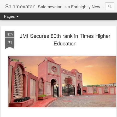
Salamevatan
Salamevatan is a Fortnightly Newspaper published from Aligarh, India. Established on 15th August, 2003, the Newspaper aims to provide quality News, Views, Articles, Essays, interviews and many other things which are beneficial to the Common people of India, making them aware and helping them in performing their day to day activities more efficiently and effectively.
Pages
JMI Secures 80th rank in Times Higher
NOV
21
Education