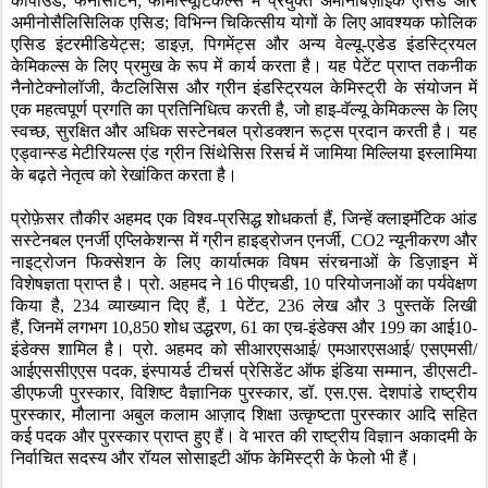
कॉंपाउंड
,
फेनासेटिन
;
फार्मास्यूटिकल्स में प्रयुक्त अमीनोबेंज़ोइक एसिड और
अमीनोसैलिसिलिक एसिड
;
विभिन्न चिकित्सीय योगों के लिए आवश्यक फोलिक
एसिड इंटरमीडियेट्स
;
डाइज़
,
पिगमेंट्स और अन्य वेल्यू-एडेड इंडस्ट्रियल
केमिकल्स के लिए प्रमुख के रूप में कार्य करता है। यह पेटेंट प्राप्त तकनीक
नैनोटेक्नोलॉजी
,
कैटलिसिस और ग्रीन इंडस्ट्रियल केमिस्ट्री के संयोजन में
एक महत्वपूर्ण प्रगति का प्रतिनिधित्व करती है
,
जो हाइ-वॅल्यू केमिकल्स के लिए
स्वच्छ
,
सुरक्षित और अधिक सस्टेनबल प्रोडक्शन रूट्स प्रदान करती है। यह
एड्वान्स्ड मेटीरियल्स एंड ग्रीन सिंथेसिस रिसर्च में जामिया मिल्लिया इस्लामिया
के बढ़ते नेतृत्व को रेखांकित करता है।
प्रोफ़ेसर तौकीर अहमद एक विश्व-प्रसिद्ध शोधकर्ता हैं
,
जिन्हें क्लाइमॅटिक आंड
सस्टेनबल एनर्जी एप्लिकेशन्स में ग्रीन हाइड्रोजन एनर्जी
, CO2
न्यूनीकरण और
नाइट्रोजन फिक्सेशन के लिए कार्यात्मक विषम संरचनाओं के डिज़ाइन में
विशेषज्ञता प्राप्त है। प्रो. अहमद ने
16
पीएचडी
, 10
परियोजनाओं का पर्यवेक्षण
किया है
, 234
व्याख्यान दिए हैं
, 1
पेटेंट
, 236
लेख और
3
पुस्तकें लिखी
हैं
,
जिनमें लगभग
10,850
शोध उद्धरण
, 61
का एच-इंडेक्स और
199
का आई
10-
इंडेक्स शामिल है। प्रो. अहमद को सीआरएसआई/ एमआरएसआई/ एसएमसी/
आईएससीएएस पदक
,
इंस्पायर्ड टीचर्स प्रेसिडेंट ऑफ इंडिया सम्मान
,
डीएसटी-
डीएफजी पुरस्कार
,
विशिष्ट वैज्ञानिक पुरस्कार
,
डॉ. एस.एस. देशपांडे राष्ट्रीय
पुरस्कार
,
मौलाना अबुल कलाम आज़ाद शिक्षा उत्कृष्टता पुरस्कार आदि सहित
कई पदक और पुरस्कार प्राप्त हुए हैं। वे भारत की राष्ट्रीय विज्ञान अकादमी के
निर्वाचित सदस्य और रॉयल सोसाइटी ऑफ केमिस्ट्री के फेलो भी हैं।