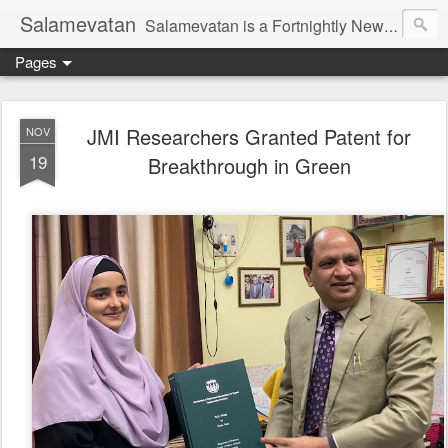
Salamevatan
Salamevatan is a Fortnightly Newspaper published from Aligarh, India. Established on 15th August, 2003, the Newspaper aims to provide quality News, Views, Articles, Essays, interviews and many other things which are beneficial to the Common people of India, making them aware and helping them in performing their day to day activities more efficiently and effectively.
Pages
JMI Researchers Granted Patent for
NOV
19
Breakthrough in Green