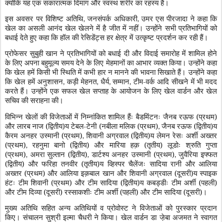
क्योंकि यह एक सकारात्मक दिमाग और स्वस्थ शरीर का रहस्य है।
इस अवसर पर विशिष्ट अतिथि
जनसंपर्क अधिकारी
उमर एस पीरजादा ने कहा कि
,
,
खेल का असली आनंद खेल खेलने में है जीत में नहीं। उन्होंने सभी प्रतिभागियों को
बधाई देते हुए कहा कि हॉल की रेसिडेंट्स हर क्षेत्र में उत्कृष्ट प्रदर्शन कर रही हैं।
प्रोफेसर सुबुही खान ने प्रतिभागियों को बधाई दी और विदाई समारोह में शामिल होने
के लिए अपना बहुमूल्य समय देने के लिए मेहमानों का आभार व्यक्त किया। उन्होंने कहा
कि खेल हमें किसी भी स्थिति में कभी हार न मानने की भावना सिखाते हैं। उन्होंने कहा
कि खेल हमें अनुशासन
कड़ी मेहनत
धैर्य
सम्मान
टीम-वर्क आदि सीखने में भी मदद
,
,
,
,
करते हैं। उन्होंने एक सफल खेल सप्ताह के आयोजन के लिए खेल वार्डन और खेल
सचिव की सराहना की।
विभिन्न खेलों की विजेताओं में निम्नांकित शामिल हैंः बैडमिंटनः जैनब रऊफ (प्रथम)
और लारब नाज (द्वितीय)य टेबल-टेनी (नबीला मलिक (प्रथम)
जैनब रऊफ (द्वितीय)य
,
कैरम अनहर उस्मानी (प्रथम)
शिवानी अग्रवाल (द्वितीय)य लेमन रेसः अर्शी अख्तर
,
(प्रथम)
रहनुमा बानो (द्वितीय) और मारिया हक़ (तृतीय) लूडोः श्रुति गुप्ता
,
(प्रथम)
अमरा सुल्तान (द्वितीय)
डार्टश्य अनहर उस्मानी (प्रथम)
जुवैरिया इफ्फत
,
,
,
(द्वितीय) और फरिहा तनवीर (तृतीय)य व्हिस्पर चैलेंजः सादिया रानी और आलिया
अख्तर (प्रथम) और आलिया इक़बाल खान और शिवानी अग्रवाल (दूसरी)य स्पाइक
हंटः टीम शिवानी (प्रथम) और टीम सादिया (द्वितीय)य कबड्डीः टीम अर्शी (पहली)
और टीम दिव्या (दूसरी) रस्साकशीः टीम अर्शी (पहली) और टीम सादिया (दूसरी)।
मुख्य अतिथि सहित अन्य अतिथियों व प्रोवोस्ट ने विजेताओं को पुरस्कार प्रदान
किए। संचालन सुश्री इल्मा चैधरी ने किया। खेल वार्डन डा जे़बा अजमत ने स्वागत