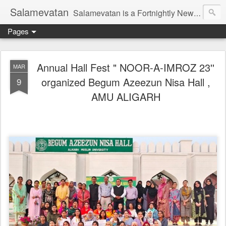
Salamevatan
Salamevatan is a Fortnightly Newspaper published from Aligarh, India. Established on 15th August, 2003, the Newspaper aims to provide quality News, Views, Articles, Essays, interviews and many other things which are beneficial to the Common people of India, making them aware and helping them in performing their day to day activities more efficiently and effectively.
Pages
Annual Hall Fest " NOOR-A-IMROZ 23''
MAR
organized Begum Azeezun Nisa Hall ,
9
AMU ALIGARH