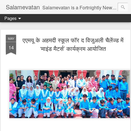
Salamevatan
Salamevatan is a Fortnightly Newspaper published from Aligarh, India. Established on 15th August, 2003, the Newspaper aims to provide quality News, Views, Articles, Essays, interviews and many other things which are beneficial to the Common people of India, making them aware and helping them in performing their day to day activities more efficiently and effectively.
Pages
एएमयू के अहमदी स्कूल फॉर द विजुअली चैलेंज्ड में
MAY
14
‘माइंड मैटर्स’ कार्यक्रम आयोजित