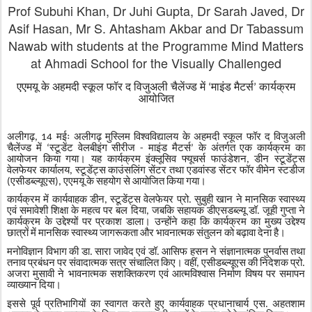
Prof Subuhi Khan, Dr Juhi Gupta, Dr Sarah Javed, Dr
Asif Hasan, Mr S. Ahtasham Akbar and Dr Tabassum
Nawab with students at the Programme Mind Matters
at Ahmadi School for the Visually Challenged
एएमयू
के
अहमदी
स्कूल
फॉर
द
विजुअली
चैलेंज्ड
में
माइंड
मैटर्स
कार्यक्रम
‘
’
आयोजित
अलीगढ़
मईः
अलीगढ़
मुस्लिम
विश्वविद्यालय
के
अहमदी
स्कूल
फॉर
द
विजुअली
, 14
चैलेंज्ड
में
स्टूडेंट
वेलबीइंग
सीरीज
माइंड
मैटर्स
के
अंतर्गत
एक
कार्यक्रम
का
‘
-
’
आयोजन
किया
गया।
यह
कार्यक्रम
इंक्लूसिव
फ्यूचर्स
फाउंडेशन
डीन
स्टूडेंट्स
,
वेलफेयर
कार्यालय
स्टूडेंट्स
काउंसलिंग
सेंटर
तथा
एडवांस्ड
सेंटर
फॉर
वीमेन
स्टडीज
,
एसीडब्ल्यूएस
एएमयू
के
सहयोग
से
आयोजित
किया
गया।
(
),
कार्यक्रम
में
कार्यवाहक
डीन
स्टूडेंट्स
वेलफेयर
प्रो
सुबुही
खान
ने
मानसिक
स्वास्थ्य
,
.
एवं
समावेशी
शिक्षा
के
महत्व
पर
बल
दिया
जबकि
सहायक
डीएसडब्ल्यू
डॉ
जूही
गुप्ता
ने
,
.
कार्यक्रम
के
उद्देश्यों
पर
प्रकाश
डाला।
उन्होंने
कहा
कि
कार्यक्रम
का
मुख्य
उद्देश्य
छात्रों
में
मानसिक
स्वास्थ्य
जागरूकता
और
भावनात्मक
संतुलन
को
बढ़ावा
देना
है।
मनोविज्ञान
विभाग
की
डा
सारा
जावेद
एवं
डॉ
आसिफ
हसन
ने
संज्ञानात्मक
पुनर्वास
तथा
.
.
तनाव
प्रबंधन
पर
संवादात्मक
सत्र
संचालित
किए।
वहीं
एसीडब्ल्यूएस
की
निदेशक
प्रो
,
.
अजरा
मुसावी
ने
भावनात्मक
सशक्तिकरण
एवं
आत्मविश्वास
निर्माण
विषय
पर
समापन
व्याख्यान
दिया।
इससे
पूर्व
प्रतिभागियों
का
स्वागत
करते
हुए
कार्यवाहक
प्रधानाचार्य
एस
अहतशाम
.