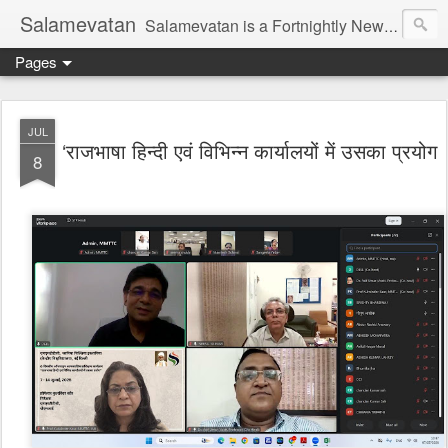
Salamevatan
Salamevatan is a Fortnightly Newspaper published from Aligarh, India. Established on 15th August, 2003, the Newspaper aims to provide quality News, Views, Articles, Essays, interviews and many other things which are beneficial to the Common people of India, making them aware and helping them in performing their day to day activities more efficiently and effectively.
Pages
JUL
‘राजभाषा हिन्दी एवं विभिन्न कार्यालयों में उसका प्रयोग
8