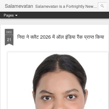
Salamevatan
Salamevatan is a Fortnightly Newspaper published from Aligarh, India. Established on 15th August, 2003, the Newspaper aims to provide quality News, Views, Articles, Essays, interviews and many other things which are beneficial to the Common people of India, making them aware and helping them in performing their day to day activities more efficiently and effectively.
Pages
DEC
निदा ने क्लैट 2026 में ऑल इंडिया रैंक प्राप्त किया
21