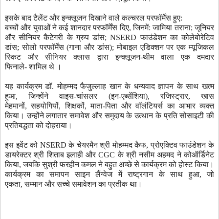
इसके बाद टैलेंट और इन्क्लूजन दिखाने वाले कल्चरल परफॉर्मेंस हुए:
बच्चों और युवाओं ने कई शानदार परफॉर्मेंस दिए
,
जिनमें: जामिया तराना
;
जूनियर
और सीनियर कैटेगरी के ग्रुप डांस
; NSERD
फाउंडेशन का कोलेबोरेटिव
डांस
;
सोलो परफॉर्मेंस (गाना और डांस)
;
मोबाइल एडिक्शन पर एक म्यूजिकल
स्किट और सीनियर क्लास द्वारा इन्क्लूजन-थीम वाला एक दमदार
फिनाले-
शामिल थे ।
यह
कार्यक्रम
डॉ. मोहम्मद फैजुल्लाह खान के धन्यवाद
ज्ञापन
के साथ खत्म
हुआ
,
जिन्होंने वाइस-चांसलर (इन-एब्सेंशिया)
,
रजिस्ट्रार
,
खा
स
मेहमानों
,
सहयोगियों
,
शिक्षकों
,
माता-पिता और वॉलंटियर्स का आभार व्यक्त
किया। उन्होंने लगातार समावेश और समुदाय के उत्थान के प्रति सोसाइटी की
प्रतिबद्धता को दोहराया।
इस इवेंट को
NSERD
के चेयरमैन श्री मोहम्मद कैफ
,
प्रोएक्टिव फाउंडेशन के
डायरेक्टर श्री शिताब इलाही और
CGC
के श्री नसीम अहमद ने कोऑर्डिनेट
किया
,
जबकि सुश्री फरहीन कमल ने बहुत अच्छे से कार्यक्रम को होस्ट किया।
कार्यक्रम का
समापन
साइन लैंग्वेज में राष्ट्रगान के साथ हुआ
,
जो
एकता
,
सम्मान और सच्चे समावेशन का प्रतीक था।