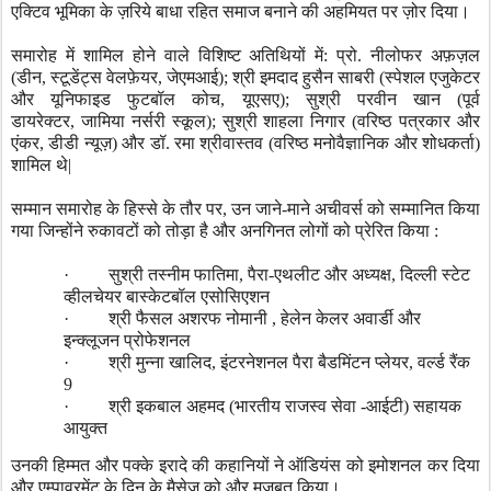
एक्टिव भूमिका के ज़रिये
बाधा रहित समाज बनाने की अहमियत पर ज़ोर दिया।
समारोह में शामिल होने वाले विशिष्ट अतिथियों में: प्रो. नीलोफर अफ़ज़ल
(डीन
,
स्टूडेंट्स वेलफ़ेयर
,
जेएमआई)
;
श्री इमदाद हुसैन साबरी (स्पेशल एजुकेटर
और यूनिफाइड फुटबॉल कोच
,
यूएसए)
;
सुश्री परवीन खान (पूर्व
डायरेक्टर
,
जामिया नर्सरी स्कूल)
;
सुश्री शाहला निगार (वरिष्ठ पत्रकार और
एंकर
,
डीडी न्यूज़) और डॉ. रमा श्रीवास्तव (वरिष्ठ मनोवैज्ञानिक और शोधकर्ता)
शामिल थे
|
सम्मान समारोह के हिस्से के तौर पर
,
उन जाने-माने अचीवर्स को सम्मानित किया
गया जिन्होंने रुकावटों को तोड़ा है और अनगिनत लोगों को प्रेरित किया :
·
सुश्री तस्नीम फातिमा
,
पैरा-एथलीट और अध्यक्ष
,
दिल्ली स्टेट
व्हीलचेयर बास्केटबॉल एसोसिएशन
·
श्री फैसल अशरफ नोमानी
,
हेलेन केलर अवार्डी और
इन्क्लूजन प्रोफेशनल
·
श्री मुन्ना खालिद
,
इंटरनेशनल पैरा बैडमिंटन प्लेयर
,
वर्ल्ड रैंक
9
·
श्री इकबाल अहमद (भारतीय राजस्व सेवा -आईटी) सहायक
आयुक्त
उनकी हिम्मत और पक्के इरादे की कहानियों ने ऑडियंस को इमोशनल कर दिया
और एम्पावरमेंट के दिन के मैसेज को और मज़बूत किया।