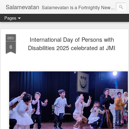
Salamevatan
Salamevatan is a Fortnightly Newspaper published from Aligarh, India. Established on 15th August, 2003, the Newspaper aims to provide quality News, Views, Articles, Essays, interviews and many other things which are beneficial to the Common people of India, making them aware and helping them in performing their day to day activities more efficiently and effectively.
Pages
International Day of Persons with
DEC
6
Disabilities 2025 celebrated at JMI