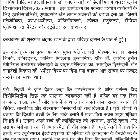
जामिया मिल्लिया इस्लामिया के डॉ. एमए अंसारी ऑडिटोरियम में अंतरराष्ट्रीय
दिव्यांगजन दिवस 2025 मनाया। इस
कार्यक्रम
का मकसद दिव्यांग
व्यक्तियों
के
लिए एक्सेसिबिलिटी
,
एम्पावरमेंट और समान
अवसरों
को बढ़ावा देना था
,
जिसमें
एकेडेमिक्स
,
पैरा-एथलीट्स
,
पॉलिसीमेकर्स
,
स्पेशल एजुकेटर्स
,
मीडिया
प्रोफेशनल्स
,
पेरेंट्स और स्टूडेंट्स एक साथ आए।
कार्यक्रम
की शुरुआत अहमद खान के द्वारा पवित्र कुरान के पाठ से हुई।
इस
कार्यक्रम
का मुख्य आकर्षण
मुख्य अतिथि
,
प्रो. मोहम्मद महताब आलम
रिज़वी
,
रजिस्ट्रार
,
जामिया मिल्लिया इस्लामिया
,
और डॉ. ज़ाकिर हुसैन
मेमोरियल वेलफेयर सोसाइटी के वाइस-प्रेसिडेंट का
'
सामूहिक ज़िम्मेदारी और
समावेशी विकास की अपील
'
विषय पर दिया गया दमदार और सोचने पर मजबूर
करने वाला भाषण था।
प्रो. रिज़वी ने ज़ोर देकर कहा कि इंटरनेशनल डे ऑफ़ पर्सन्स विद
डिसेबिलिटीज़ सिर्फ़ एक सालाना कार्यक्रम नहीं है
,
बल्कि यह एक बिना
रुकावट वाला
,
हमदर्द और सबको साथ लेकर चलने वाला समाज बनाने की
नैतिक
,
सामाजिक और संस्थागत ज़िम्मेदारी की याद दिलाता है।
प्रो. रिज़वी ने
बताया कि दिव्यांग बच्चों के लिए मौके बनाने में माता-पिता सबसे अहम भूमिका
निभाते हैं। उनका अपने बच्चे की काबिलियत को अपनाना
,
सपोर्ट करना और
उस पर भरोसा करना ही एम्पावरमेंट की नींव रखता है।
प्रो.रिज़वी ने कहा कि
इसके बाद एजुकेशनल इंस्टीट्यूशन्स की भूमिका को इनक्लूजन के कैटलिस्ट के
तौर पर बताया गया। उन्होंने इस बात पर ज़ोर दिया कि स्कूलों
,
यूनिवर्सिटीज़