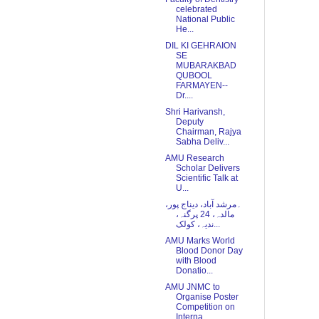
celebrated
National Public
He...
DIL KI GEHRAION
SE
MUBARAKBAD
QUBOOL
FARMAYEN--
Dr....
Shri Harivansh,
Deputy
Chairman, Rajya
Sabha Deliv...
AMU Research
Scholar Delivers
Scientific Talk at
U...
۔مرشد آباد، دیناج پور،
مالدہ، 24 پرگنہ،
ندیہ، کولک...
AMU Marks World
Blood Donor Day
with Blood
Donatio...
AMU JNMC to
Organise Poster
Competition on
Interna...