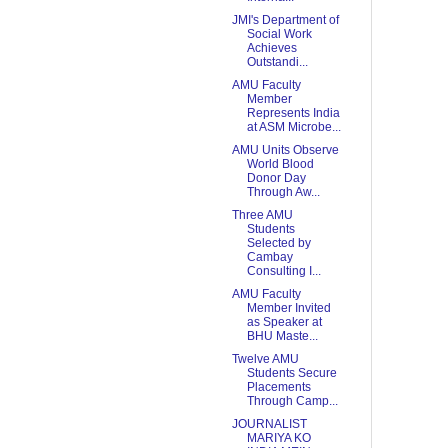
JMI's Department of
Social Work
Achieves
Outstandi...
AMU Faculty
Member
Represents India
at ASM Microbe...
AMU Units Observe
World Blood
Donor Day
Through Aw...
Three AMU
Students
Selected by
Cambay
Consulting I...
AMU Faculty
Member Invited
as Speaker at
BHU Maste...
Twelve AMU
Students Secure
Placements
Through Camp...
JOURNALIST
MARIYA KO