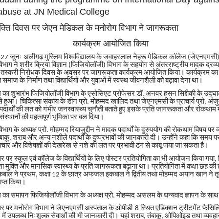
abuse at JN Medical College
क्ति
दिवस
पर
जेएन
मेडिकल
के
मनोरोग
विभाग
ने
जागरूकता
कार्यक्रम
आयोजित
किया
जूनः
अलीगढ़
मुस्लिम
विश्वविद्यालय
के
जवाहरलाल
नेहरू
मेडिकल
कॉलेज
जेएनएमसी
, 27
(
विभाग
ने
शरीर
क्रिया
विज्ञान
फिजियोलॉजी
विभाग
के
सहयोग
से
अंतरराष्ट्रीय
मादक
द्रव्य
(
)
तस्करी
निरोधक
दिवस
के
अवसर
पर
जागरूकता
कार्यक्रम
आयोजित
किया।
कार्यक्रम
का
त
समाज
के
निर्माण
तथा
विद्यार्थियों
और
युवाओं
में
स्वस्थ
जीवनशैली
को
बढ़ावा
देना
था।
म
का
शुभारंभ
फिजियोलॉजी
विभाग
के
एसोसिएट
प्रोफेसर
डॉ
अनवर
हसन
सिद्दीकी
के
उद्घ
.
े
हुआ।
चिकित्सा
संकाय
के
डीन
प्रो
मोहम्मद
खालिद
तथा
जेएनएमसी
के
प्राचार्य
प्रो
अंज
.
.
पदार्थों
की
लत
को
गंभीर
जनस्वास्थ्य
चुनौती
बताते
हुए
इसके
प्रति
जागरूकता
और
रोकथाम
म
संस्थानों
की
महत्वपूर्ण
भूमिका
पर
बल
दिया।
विभाग
के
अध्यक्ष
प्रो
मोहम्मद
रियाजुद्दीन
ने
मादक
पदार्थों
के
दुरुपयोग
की
रोकथाम
विषय
पर
व
.
बाकू
शराब
और
अन्य
नशीले
पदार्थों
के
दुष्प्रभावों
की
जानकारी
दी।
उन्होंने
कहा
कि
समय
प
,
चार
और
विशेषज्ञों
की
देखरेख
से
नशे
की
लत
पर
प्रभावी
ढंग
से
काबू
पाया
जा
सकता
है।
सर
पर
स्कूल
एवं
कॉलेज
के
विद्यार्थियों
के
लिए
पोस्टर
प्रतियोगिता
का
भी
आयोजन
किया
गया
,
शा
मुक्ति
और
मानसिक
स्वास्थ्य
के
प्रति
जागरूकता
बढ़ाना
था।
प्रतियोगिता
में
कक्षा
छह
की
कबाल
ने
प्रथम
कक्षा
के
छात्र
अफजल
इकबाल
ने
द्वितीय
तथा
मोहम्मद
अयान
खान
ने
त
,
12
ाप्त
किया।
म
का
समापन
फिजियोलॉजी
विभाग
के
अध्यक्ष
प्रो
मोहम्मद
असलम
के
धन्यवाद
ज्ञापन
के
साथ
.
सर
पर
मनोरोग
विभाग
ने
जेएनएमसी
अस्पताल
के
ओपीडी
स्थित
एडिक्शन
ट्रीटमेंट
फैसिल
-8
में
उपलब्ध
निःशुल्क
सेवाओं
की
भी
जानकारी
दी।
यहां
शराब
तंबाकू
ओपिओइड
तथा
व्यवहा
)
,
,