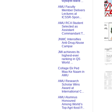
पाठ्यक्रम विकास ...
AMU Faculty
Member Delivers
Lectures at
ICSSR-Spon...
AMU RCA Student
Selected as
Assistant
Commandant T...
JNMC Intensifies
Anti-Drug Abuse
Campai
JMI achieves its
highest-ever
ranking in QS
World ...
Collage Ek Ped
Maa Ke Naam in
AMU
AMU Research
Scholar Wins
Award at
International C...
AMU Alumnus
Honoured
Among World’s
Top Agri-food P...