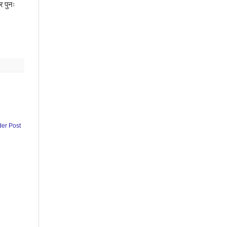
र
पुनः
der Post