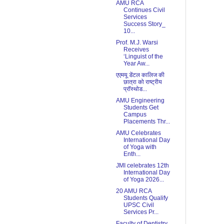
AMU RCA
Continues Civil
Services
Success Story_
10...
Prof. M.J. Warsi
Receives
‘Linguist of the
Year Aw...
एएमयू डेंटल कालिज की
छात्रा को राष्ट्रीय
प्रॉस्थोड...
AMU Engineering
Students Get
Campus
Placements Thr...
AMU Celebrates
International Day
of Yoga with
Enth...
JMI celebrates 12th
International Day
of Yoga 2026...
20 AMU RCA
Students Qualify
UPSC Civil
Services Pr...
Faculty of Dentistry