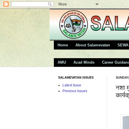
Home
About Salamevatan
SEWA 
AMU
Azad Minds
Career Guidan
SALAMEVATAN ISSUES
SUNDAY,
Latest Issue
नशा म
Previous Issues
कार्य