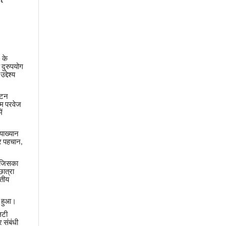
के
)
दुरुपयोग
उद्देश्य
ाटन
ुम
परवेज
ें
्याख्यान
र
पहचान
,
जिसका
छात्रा
ृतीय
हुआ।
िटी
र
संबंधी