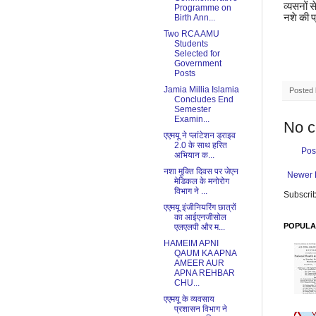
व्यसनों
स
Programme on
नशे
की
प
Birth Ann...
Two RCA AMU
Students
Selected for
Government
Posts
Jamia Millia Islamia
Posted
Concludes End
Semester
Examin...
No 
एएमयू ने प्लांटेशन ड्राइव
2.0 के साथ हरित
Pos
अभियान क...
नशा मुक्ति दिवस पर जेएन
Newer 
मेडिकल के मनोरोग
विभाग ने ...
Subscrib
एएमयू इंजीनियरिंग छात्रों
का आईएनजीसोल
POPULA
एलएलपी और म...
HAMEIM APNI
QAUM KA APNA
AMEER AUR
APNA REHBAR
CHU...
एएमयू के व्यवसाय
प्रशासन विभाग ने