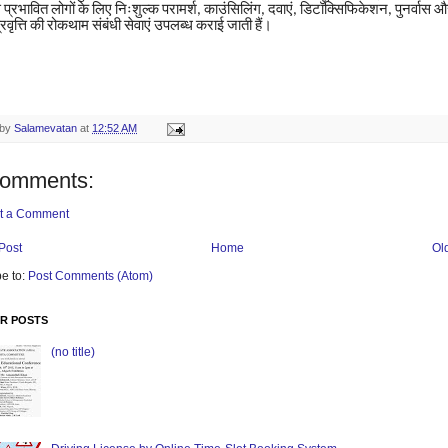
े
प्रभावित
लोगों
के
लिए
निःशुल्क
परामर्श
काउंसिलिंग
दवाएं
डिटॉक्सिफिकेशन
पुनर्वास
औ
,
,
,
,
्रवृत्ति
की
रोकथाम
संबंधी
सेवाएं
उपलब्ध
कराई
जाती
हैं।
 by
Salamevatan
at
12:52 AM
comments:
t a Comment
Post
Home
Ol
e to:
Post Comments (Atom)
R POSTS
(no title)