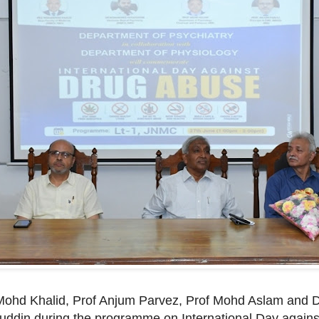
Mohd Khalid, Prof Anjum Parvez, Prof Mohd Aslam and 
uddin during the programme on International Day agains