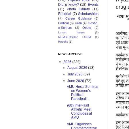
Experts Voice
(21)
Did u know?
(18)
Events
drug 
(11)
Photo Gallery
(11)
Editorial
(7)
Scholarships
नशा
मु
(7)
Career Guidance
(6)
Political
(6)
Urdu
(4)
Goshe-
e-Sukhan
(2)
Qoute
(2)
Latest Issues
(1)
अलीगढ़
MEMBERSHIP FORM
(1)
मनोरोग
Results
(1)
एवं
अवैध
नशा
मुक्
NEWS ARCHIVE
कार्यक्र
संबोधन
स
▼
2026
(389)
ने
मादक
►
August 2026
(13)
शैक्षणिक
►
July 2026
(69)
मनोरोग
देते
हुए
तं
▼
June 2026
(72)
उचित
उप
AMU Hosts Seminar
on Women’s
इस
अव
Political
उद्देश्य
न
Participati...
साइमा
इ
98th Inter-Hall
स्थान
प्र
Athletic Meet
Concludes at
कार्यक्र
AMU
इस
अव
AMU Organises
एटीएफ
(
Commemorative