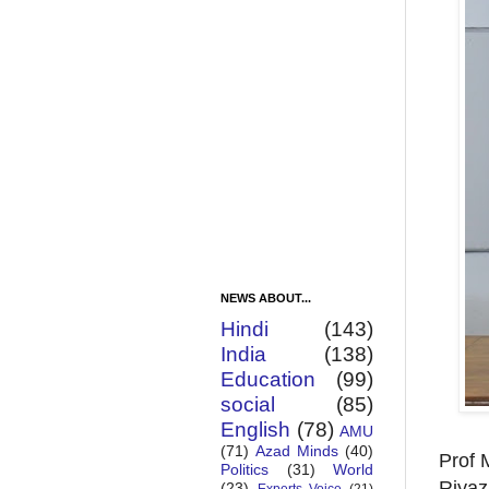
NEWS ABOUT...
Hindi
(143)
India
(138)
Education
(99)
social
(85)
English
(78)
AMU
(71)
Azad Minds
(40)
Prof 
Politics
(31)
World
Riyaz
(23)